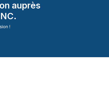
on auprès
INC.
ion !