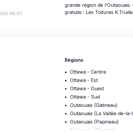
grande région de l'Outaouais
gratuite : Les Toitures K.Tru
2026-08-07
Devis gratuits - Appelez mai
toits plats. Réparations d'ur
Nouvelle installation ✔ Solin 
réparation ✔ Bitume modifié✔ I
lumière ✔ Réparation de toitu
✔ Isolation ✔
Régions
Téléphone/ 819-923-5959 Cour
Ottawa - Centre
Ottawa - Est
www.lestoiturestrudeau.com
Ottawa - Ouest
Ottawa - Sud
Outaouais (Gatineau)
Outaouais (La Vallée-de-la-
Outaouais (Papineau)
Outaouais (Pontiac)