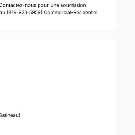
. Contactez-nous pour une soumission
deau (819-923-5959) Commercial-Residentiel
ntenant 819-923-5959 ☎ Spécialiste des
gence ☂ ✔ Réfection complète de toiture ✔
et travaux de métal ✔ Travaux de
nstallation et réparation de puits de
re de tous genres ✔ Nouvelle construction
riel/ lestoiturestrudeau@gmail.com
Gatineau)