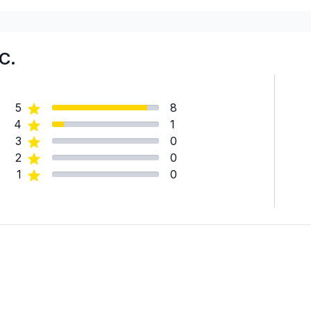
C.
5
8
4
1
3
0
2
0
1
0