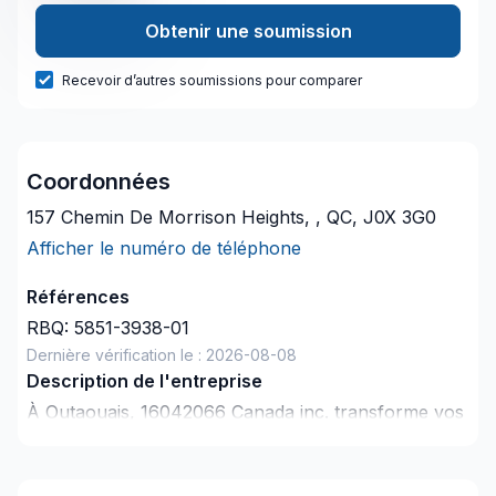
Obtenir une soumission
Recevoir d’autres soumissions pour comparer
Coordonnées
157 Chemin De Morrison Heights, , QC, J0X 3G0
Afficher le numéro de téléphone
Références
RBQ:
5851-3938-01
Dernière vérification le :
2026-08-08
Description de l'entreprise
À Outaouais, 16042066 Canada inc. transforme vos
idées en réalisations durables grâce à une approche
unique dans le domaine de Plomberie. Nous
croyons en l'importance d'une approche