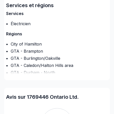
Services et régions
Services
Électricien
Régions
City of Hamilton
GTA - Brampton
GTA - Burlington/Oakville
GTA - Caledon/Halton Hills area
GTA - Durham - North
GTA - Durham - South
GTA - Mississauga
GTA - Newmarket et les environs
Avis sur 1769446 Ontario Ltd.
GTA - Richmond Hill/Markham/Vaughan
GTA - Toronto