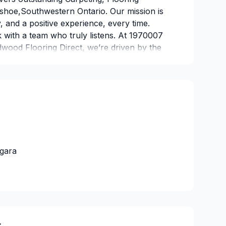
shoe,Southwestern Ontario. Our mission is
ty, and a positive experience, every time.
k with a team who truly listens. At 1970007
dwood Flooring Direct, we’re driven by the
es exceptional service and lasting results.
-operators
e
:
6387119
agara
t