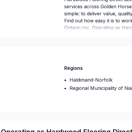
services across Golden Horse
simple: to deliver value, quali
Find out how easy it is to wor
Ontario Inc. Operating as Har
belief that every client deserv
Assurance
Companie d'assurance
:
The Co
Numéro de police d'assuranc
Régions
Haldimand-Norfolk
Regional Municipality of Ni
. Operating as Hardwood Flooring Direc