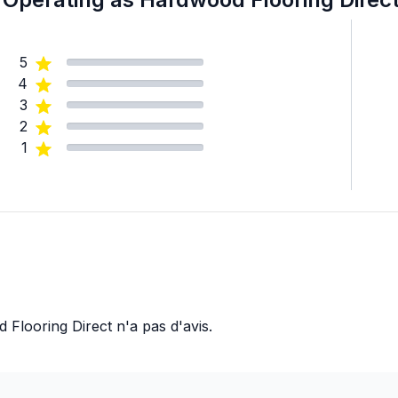
5
4
3
2
1
 Flooring Direct
n'a pas d'avis.