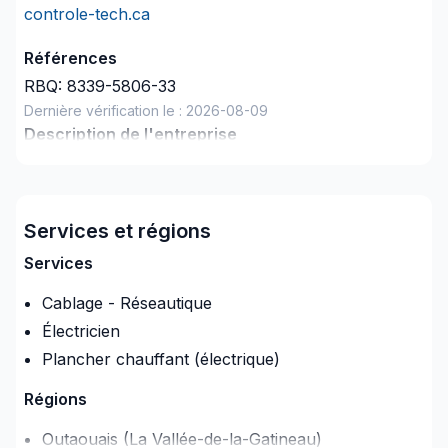
controle-tech.ca
Références
RBQ:
8339-5806-33
Dernière vérification le :
2026-08-09
Description de l'entreprise
Entrepreneur électricien Automatisation et controle
Assurance
Services et régions
Companie d'assurance
:
Riverain Girard & Associés
Numéro de police d'assurance
:
040148522
Services
Cablage - Réseautique
Électricien
Plancher chauffant (électrique)
Régions
Outaouais (La Vallée-de-la-Gatineau)