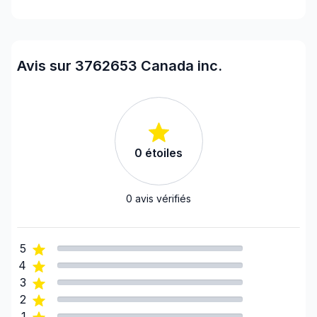
Avis sur 3762653 Canada inc.
0
étoiles
0
avis vérifiés
5
4
3
2
1