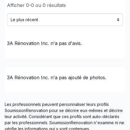
Rénovations - Salle de bain (avec électricité /
Afficher
0
-
0
ou
0
résultats
plomberie)
Rénovations - Sous-sol (avec électricité /
plomberie)
Sciage de béton
Toiture et Structure
3A Rénovation Inc.
n'a pas d'avis.
Régions
Lanaudière (D'Autray)
Lanaudière (Joliette)
3A Rénovation Inc.
n'a pas ajouté de photos.
Lanaudière (L'Assomption)
Lanaudière (Les Moulins)
Lanaudière (Matawinie)
Lanaudière (Montcalm)
Les professionnels peuvent personnaliser leurs profils
SoumissionRenovation pour se décrire eux-mêmes et décrire
Laval
leur activité. Considérant que ces profils sont auto-déclarés
Montréal (Centre: Saint-Léonard à Notre Dame
par les professionnels. SoumissionRenovation n'examine ni ne
de Grâce)
vérifie les informations qui y sont contenues.