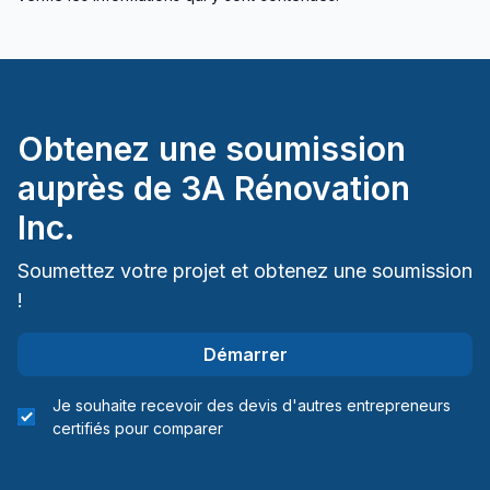
Montréal (Est: Anjou au pont)
Montréal (Nord: Saint-Laurent à Montréal-Nord)
Montréal (Ouest de l'île: Pierrefonds à Senneville)
Montréal (Sud: Lachine à Verdun)
Obtenez une soumission
auprès de
3A Rénovation
Inc.
Soumettez votre projet et obtenez une soumission
!
Démarrer
Je souhaite recevoir des devis d'autres entrepreneurs
certifiés pour comparer