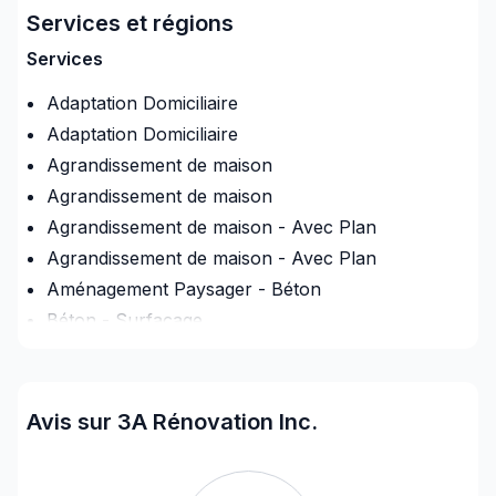
concrétiser vos projets tout en respectant vos
Services et régions
exigences, vos délais et votre vision. Transformons
ensemble vos idées en réalité. Contactez-nous dès
Services
maintenant. Notre engagement est simple : offrir un
Adaptation Domiciliaire
service d'exception, centré sur vos besoins et vos
Adaptation Domiciliaire
aspirations.
Agrandissement de maison
Agrandissement de maison
Agrandissement de maison - Avec Plan
Agrandissement de maison - Avec Plan
Aménagement Paysager - Béton
Béton - Surfacage
Création ouverture portes/fenêtres (fondation)
Démolition
Drain Français
Avis sur 3A Rénovation Inc.
Entrée d'eau (avec excavation)
Excavation intérieure (eg: Vide sanitaire)