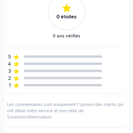
Infiltration - Fenêtre
Infiltration - Sous-sol
0
étoiles
Infiltration - Toiture
Isolation - Entre-toît
Isolation - Extérieur
0
avis vérifiés
Isolation - Sous-sol
Isolation Murs/Plafonds(intérieurs)
5
Rénovation Int. / Ext.
4
Rénovation Logement Locatif
3
Rénovation maison ou rdc
2
1
Rénovations - Après sinistre
Rénovations - Cuisine (avec électricité /
plomberie)
Les commentaires sont uniquement l'opinion des clients qui
Rénovations - Garage
ont utilisé notre service et non celle de
SoumissionRenovation.
Rénovations - Général
Rénovations - Local Commercial/Bureau