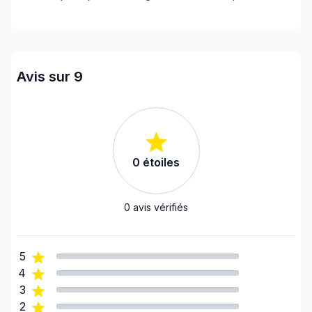
Avis sur 9
0
étoiles
0
avis vérifiés
5
4
3
2