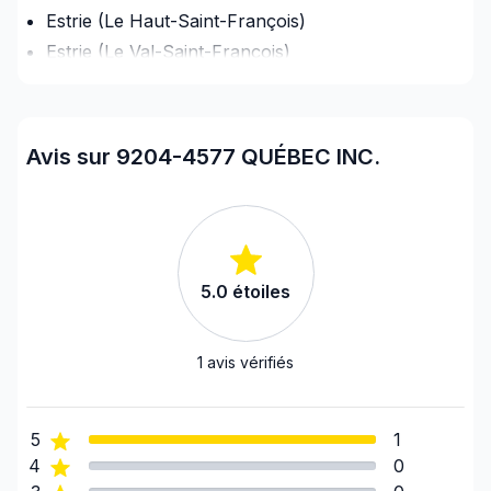
Estrie (Le Haut-Saint-François)
Estrie (Le Val-Saint-François)
Estrie (Les Sources)
Estrie (Memphrémagog)
Estrie (Sherbrooke)
Avis sur 9204-4577 QUÉBEC INC.
5.0
étoiles
1
avis vérifiés
5
1
4
0