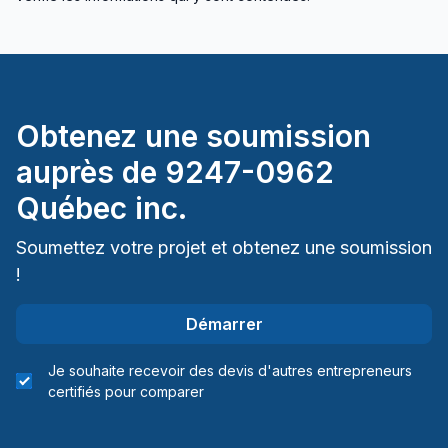
Haliburton County
Hastings County
Laurentides (Antoine-Labelle)
Laurentides (Les Pays-d'en-Haut)
Obtenez une soumission
Mont-Laurier, Rivière-Rouge et les environs
Northumberland County
auprès de
9247-0962
Ottawa - Centre
Québec inc.
Ottawa - Est
Ottawa - Ouest
Soumettez votre projet et obtenez une soumission
Ottawa - Sud
!
Outaouais (Gatineau)
Démarrer
Outaouais (La Vallée-de-la-Gatineau)
Outaouais (Papineau)
Je souhaite recevoir des devis d'autres entrepreneurs
Outaouais (Pontiac)
certifiés pour comparer
Peterborough County
Prince Edward County