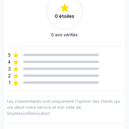
Infiltration - Toiture
Infiltration - Toiture
0
étoiles
Infiltration - Toiture
Infiltration - Toiture
Isolation - Sous-sol
0
avis vérifiés
Isolation Murs/Plafonds(intérieurs)
Nettoyage après construction/rénovation
5
Peinture - Extérieur
4
Peinture - Intérieur
3
Plancher - Décapage
2
1
Plancher - Installation
Rénovations - Cuisine (sans électricité /
plomberie)
Les commentaires sont uniquement l'opinion des clients qui
Rénovations - Salle de bain (sans électricité /
ont utilisé notre service et non celle de
plomberie)
SoumissionRenovation.
Rénovations - Sous-sol (sans électricité /
plomberie)