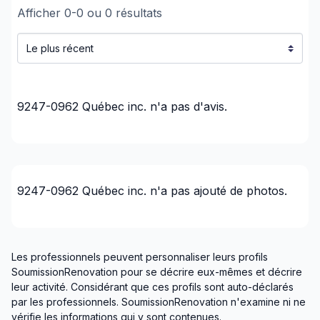
Afficher
0
-
0
ou
0
résultats
Rénovations extérieures
Rénovations intérieures - Sans Plomberie/
Électricité/Structure
Revêtement extérieur
Soffites/Fascias
9247-0962 Québec inc.
n'a pas d'avis.
Toiture - Ardoise/Terracotta
Toiture - Non-métallique (ex-Bardeaux)
Toiture - Toit plat
Toiture - Tôle
9247-0962 Québec inc.
n'a pas ajouté de photos.
Régions
GTA - Durham - North
GTA - Durham - South
Les professionnels peuvent personnaliser leurs profils
GTA - Mississauga
SoumissionRenovation pour se décrire eux-mêmes et décrire
leur activité. Considérant que ces profils sont auto-déclarés
GTA - Newmarket et les environs
par les professionnels. SoumissionRenovation n'examine ni ne
GTA - Richmond Hill/Markham/Vaughan
vérifie les informations qui y sont contenues.