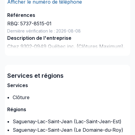
Afficher le numéro de téléphone
Références
RBQ:
5737-8515-01
Dernière vérification le :
2026-08-08
Description de l'entreprise
Chez 9302-0949 Québec inc. (Clôtures Maximum),
chaque projet de Clôture est l'occasion de
démontrer notre engagement envers la qualité et la
satisfaction client à Saguenay-Lac-Saint-Jean.
Services et régions
Grâce à notre approche centrée sur le client, nous
proposons des solutions adaptées à vos besoins
Services
spécifiques et à votre budget. Transformons
ensemble vos idées en réalité. Contactez-nous dès
Clôture
maintenant. Notre engagement est simple : offrir un
Régions
service d'exception, centré sur vos besoins et vos
aspirations.
Saguenay-Lac-Saint-Jean (Lac-Saint-Jean-Est)
Saguenay-Lac-Saint-Jean (Le Domaine-du-Roy)