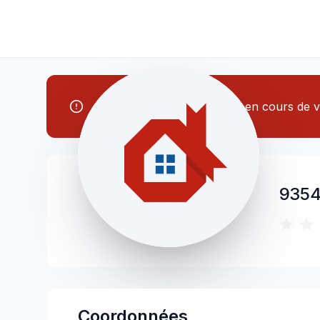
Note: Cet entrepreneur est en cours de vé
9354
Coordonnées