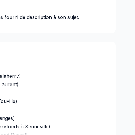
s fourni de description à son sujet.
alaberry)
Laurent)
ouville)
langes)
errefonds à Senneville)