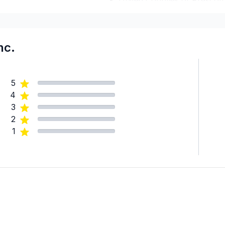
United Counties of Prescott
United Counties of Stormo
nc.
5
4
3
2
1