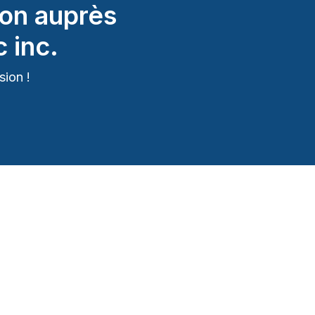
on auprès
 inc.
ion !