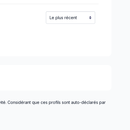
uoi)
aska)
chelieu)
ieu)
Laurent)
Napierville)
ns)
ouville)
el)
langes)
ité. Considérant que ces profils sont auto-déclarés par
onard à Notre Dame de Grâce)
t)
ent à Montréal-Nord)