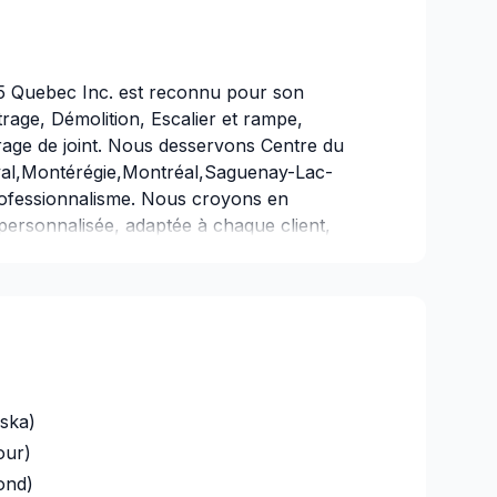
5 Quebec Inc. est reconnu pour son
rage, Démolition, Escalier et rampe,
rage de joint. Nous desservons Centre du
val,Montérégie,Montréal,Saguenay-Lac-
rofessionnalisme. Nous croyons en
ersonnalisée, adaptée à chaque client,
u-delà de vos attentes. Demandez votre
émarrez votre projet en toute confiance.
ska)
our)
ond)