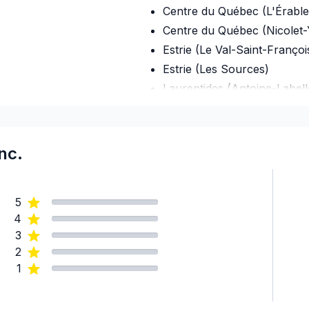
Centre du Québec (L'Érable
Centre du Québec (Nicolet
Estrie (Le Val-Saint-Françoi
Estrie (Les Sources)
Laurentides (Antoine-Labell
Laurentides (Argenteuil)
Laurentides (Deux-Montagn
Laurentides (La Rivière-du-
nc.
Laurentides (Les Laurentide
Laurentides (Les Pays-d'en
5
Laurentides (Mirabel)
4
Laurentides (Thérèse-De Bla
3
Laval
2
Mont-Laurier, Rivière-Rouge
1
Montérégie (Acton)
Montérégie (Beauharnois-S