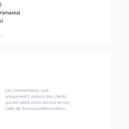
)
-Yamaska)
s)
e)
es)
Nord)
s)
-Haut)
Les commentaires sont
inville)
uniquement l'opinion des clients
qui ont utilisé notre service et non
celle de SoumissionRenovation.
 et les environs
alaberry)