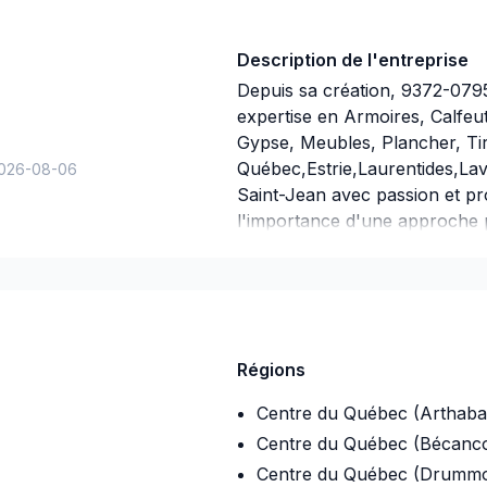
Description de l'entreprise
Depuis sa création, 9372-079
expertise en Armoires, Calfeut
Gypse, Meubles, Plancher, Ti
Québec,Estrie,Laurentides,La
026-08-06
Saint-Jean avec passion et p
l'importance d'une approche p
pour garantir des résultats a
soumission personnalisée et d
Régions
Centre du Québec (Arthaba
Centre du Québec (Bécanc
Centre du Québec (Drumm