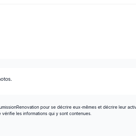
Montérégie (Brome-Missisq
Montérégie (La Haute-Yam
Montérégie (La Vallée-du-Ri
Montérégie (Le Haut-Richel
Montérégie (Le Haut-Saint-
Montérégie (Les Jardins-de-
Montérégie (Les Maskoutai
Montérégie (Longueuil)
Montérégie (Marguerite-D'Y
hotos.
Montérégie (Pierre-De Saur
Montérégie (Roussillon)
Montérégie (Rouville)
Montérégie (Vaudreuil-Sou
umissionRenovation pour se décrire eux-mêmes et décrire leur activ
vérifie les informations qui y sont contenues.
Montréal (Centre: Saint-Lé
Montréal (Est: Anjou au pon
Montréal (Nord: Saint-Laur