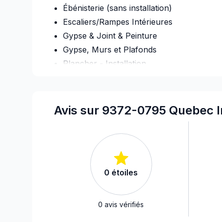
Ébénisterie (sans installation)
Escaliers/Rampes Intérieures
Gypse & Joint & Peinture
Gypse, Murs et Plafonds
Plancher - Installation
Plancher chauffant (électrique)
Tireur de joint
Avis sur 9372-0795 Quebec I
0
étoiles
0
avis vérifiés