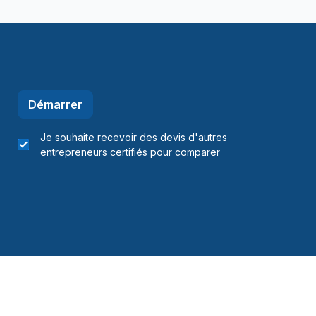
errefonds à Senneville)
erdun)
Lac-Saint-Jean-Est)
(Le Domaine-du-Roy)
Le Fjord-du-Saguenay)
Démarrer
Maria-Chapdelaine)
(Saguenay)
Je souhaite recevoir des devis d'autres
, Ste-Adèle et les environs
entrepreneurs certifiés pour comparer