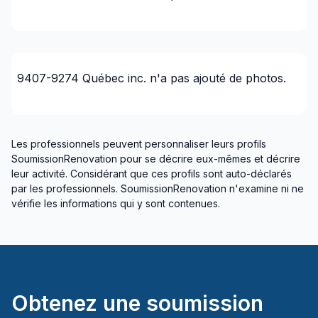
Toiture - Ardoise/Terracotta
Toiture - Non-métallique (ex-Bardeaux)
Toiture et Structure
9407-9274 Québec inc.
n'a pas ajouté de photos.
Régions
Ottawa - Centre
Outaouais (Gatineau)
Les professionnels peuvent personnaliser leurs profils
Outaouais (La Vallée-de-la-Gatineau)
SoumissionRenovation pour se décrire eux-mêmes et décrire
Outaouais (Papineau)
leur activité. Considérant que ces profils sont auto-déclarés
par les professionnels. SoumissionRenovation n'examine ni ne
Outaouais (Pontiac)
vérifie les informations qui y sont contenues.
Obtenez une soumission