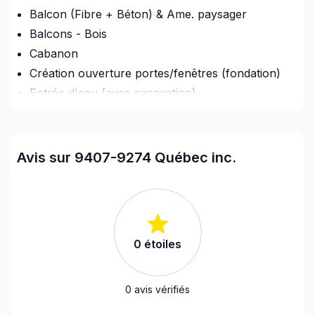
Balcon (Fibre + Béton) & Ame. paysager
Balcons - Bois
Cabanon
Création ouverture portes/fenêtres (fondation)
Entrée d'eau (avec excavation)
Gouttières
Homme à tout faire
Infiltration - Fenêtre
Avis sur 9407-9274 Québec inc.
Infiltration - Sous-sol
Infiltration - Toiture
Isolation - Extérieur
Patio - Au sol
0
étoiles
Patio - Sur un toît
Plancher - Installation
Rénovation Int. / Ext.
0
avis vérifiés
Rénovation Logement Locatif