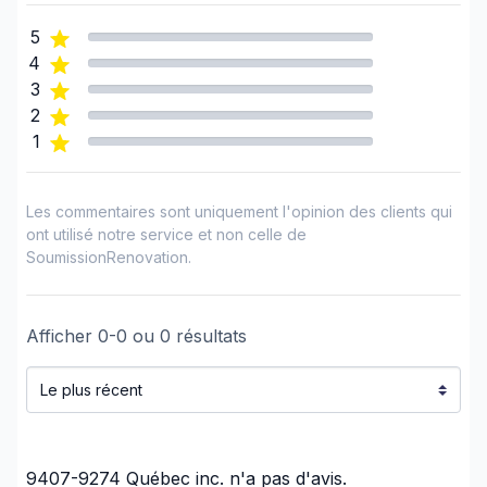
Rénovation maison ou rdc
5
Rénovations - Cuisine (avec électricité /
4
plomberie)
3
Rénovations - Cuisine (sans électricité /
2
plomberie)
1
Rénovations - Garage
Rénovations - Général
Les commentaires sont uniquement l'opinion des clients qui
Rénovations - Salle de bain (avec électricité /
ont utilisé notre service et non celle de
plomberie)
SoumissionRenovation.
Rénovations - Salle de bain (sans électricité /
plomberie)
Afficher
0
-
0
ou
0
résultats
Rénovations - Sous-sol (avec électricité /
plomberie)
Rénovations - Sous-sol (sans électricité /
plomberie)
Rénovations extérieures
9407-9274 Québec inc.
n'a pas d'avis.
Revêtement extérieur