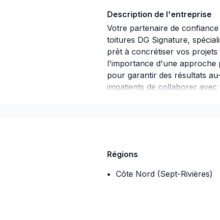
Description de l'entreprise
Votre partenaire de confianc
toitures DG Signature, spécialis
prêt à concrétiser vos projet
l'importance d'une approche p
pour garantir des résultats a
impatients de collaborer avec
engagement est simple : offrir
besoins et vos aspirations.
Régions
Côte Nord (Sept-Rivières)