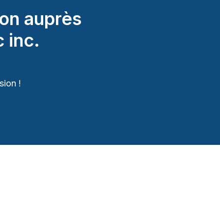
on auprès
 inc.
ion !