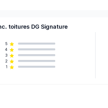
c. toitures DG Signature
5
4
3
2
1