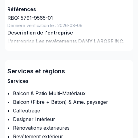
Références
RBQ:
5791-9565-01
Dernière vérification le :
2026-08-09
Description de l'entreprise
L’entreprise
Les revêtements DANY LAROSE INC.
souhaite se familiariser avec sa clientèle pour ainsi
fournir un service personnalisé et unique pour
chacune d'elles.
Services et régions
Services
Nous sommes fièrement une entreprise familiale et
Balcon & Patio Multi-Matériaux
engagée. Chez
Les revêtements DANY LAROSE
Balcon (Fibre + Béton) & Ame. paysager
INC.
nous tenons à cœur votre satisfaction. Notre
équipe apaisera votre esprit, répondra à vos
Calfeutrage
questions et aux doutes qui pourraient vous habiter.
Designer Intérieur
Tout en vous écoutant, nous vous démontrons
Rénovations extérieures
concrètement nos compétences et connaissances
Revêtement extérieur