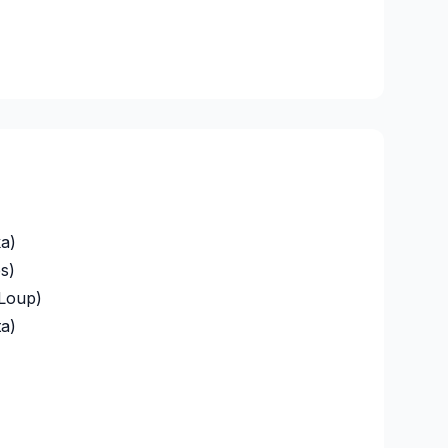
a)
s)
-Loup)
a)