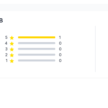
B
tion)
5
1
4
0
3
0
2
0
1
0