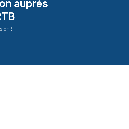
on auprès
RTB
ion !
lomberie)
lomberie)
lomberie)