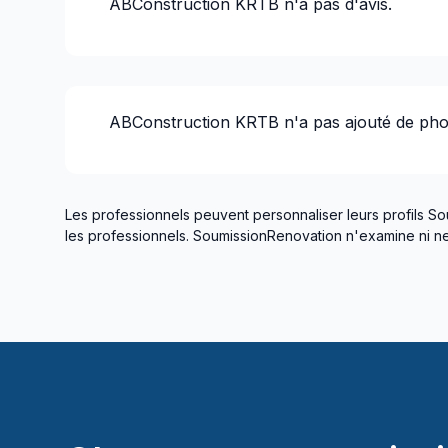
ABConstruction KRTB
n'a pas d'avis.
Infiltration - Fenêtre
Infiltration - Sous-sol
Infiltration - Toiture
Insonorisation
ABConstruction KRTB
n'a pas ajouté de pho
Isolation - Entre-toît
Isolation - Extérieur
Isolation - Sous-sol
Isolation Murs/Plafonds(intérieurs)
Les professionnels peuvent personnaliser leurs profils So
les professionnels. SoumissionRenovation n'examine ni ne 
Isolation Murs/Plafonds(intérieurs)
Maçonnerie intérieure
Panneaux solaires
Patio - Au sol
Patio - Sur un toît
Peinture - Extérieur
Peinture - Intérieur
Pierres naturelles (eg: marbre)