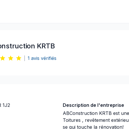
nstruction KRTB
|
1
avis vérifiés
R 1J2
Description de l'entreprise
ABConstruction KRTB est une e
Toitures , revêtement extérieur
se qui touche la rénovation!