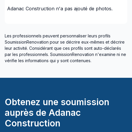
plomberie)
Adanac Construction
n'a pas ajouté de photos.
Rénovations - Cuisine (sans électricité /
plomberie)
Rénovations - Cuisine (sans électricité /
Les professionnels peuvent personnaliser leurs profils
plomberie)
SoumissionRenovation pour se décrire eux-mêmes et décrire
Rénovations - Garage
leur activité. Considérant que ces profils sont auto-déclarés
Rénovations - Général
par les professionnels. SoumissionRenovation n'examine ni ne
vérifie les informations qui y sont contenues.
Rénovations - Salle de bain (avec électricité /
plomberie)
Rénovations - Salle de bain (sans électricité /
plomberie)
Rénovations - Salle de bain (sans électricité /
plomberie)
Obtenez une soumission
Rénovations - Sous-sol (avec électricité /
auprès de
Adanac
plomberie)
Construction
Rénovations - Sous-sol (sans électricité /
plomberie)