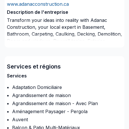
www.adanacconstruction.ca
Description de l'entreprise
Transform your ideas into reality with Adanac
Construction, your local expert in Basement,
Bathroom, Carpeting, Caulking, Decking, Demolition,
Doors and windows, Drywall taping, Exterior
painting, Fence, Fireplace and stoves, Flooring,
Garage remodeling, General renovation, Gypsum,
Home adaptation, Home extension, Kitchen,
Services et régions
Painting, Parging, Plumber, Post-disaster, Siding,
Staircase & railing, Welding, Window well, Wooden
Services
balcony in Nova Scotia. Choosing Adanac
Adaptation Domiciliaire
Construction means choosing peace of mind and a
Agrandissement de maison
team that genuinely cares about your success. Your
next great project starts with one conversation —
Agrandissement de maison - Avec Plan
call us today.
Aménagement Paysager - Pergola
Auvent
Assurance
Balcon & Patio Multi-Matériaux