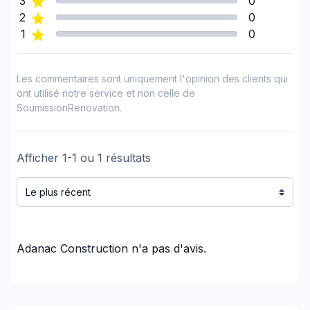
3
0
Infiltration - Toiture
2
0
1
0
Isolation - Extérieur
Margelle
Patio - Au sol
Les commentaires sont uniquement l'opinion des clients qui
Peinture - Extérieur
ont utilisé notre service et non celle de
SoumissionRenovation.
Peinture - Intérieur
Plancher - Installation
Plancher chauffant (électrique)
Afficher
1
-
1
ou
1
résultats
Plombier
Portes & Fenêtres - Fournir et installer
Portes & Fenêtres - Fournir seulement
Rénovation Int. / Ext.
Adanac Construction
Rénovation Logement Locatif
n'a pas d'avis.
Rénovation maison ou rdc
Rénovations - Après sinistre
Rénovations - Cuisine (avec électricité /