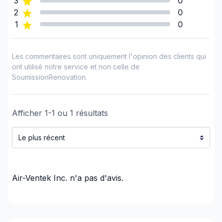
3
0
Chaudière-Appalaches (Robert-Cliche)
2
0
Saguenay-Lac-Saint-Jean (Le Fjord-du-
1
0
Saguenay)
Les commentaires sont uniquement l'opinion des clients qui
ont utilisé notre service et non celle de
SoumissionRenovation.
Afficher
1
-
1
ou
1
résultats
Air-Ventek Inc.
n'a pas d'avis.