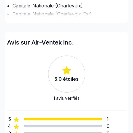
Capitale-Nationale (Charlevoix)
Capitale-Nationale (Charlevoix-Est)
Capitale-Nationale (L'Île-d'Orléans)
Capitale-Nationale (La Côte-de-Beaupré)
Capitale-Nationale (La Jacques-Cartier)
Avis sur Air-Ventek Inc.
Capitale-Nationale (Portneuf)
Capitale-Nationale (Québec)
Chaudière-Appalaches (Beauce-Sartigan)
Chaudière-Appalaches (Bellechasse)
5.0
étoiles
Chaudière-Appalaches (L'Islet)
Chaudière-Appalaches (La Nouvelle-Beauce)
Chaudière-Appalaches (Les Appalaches)
1
avis vérifiés
Chaudière-Appalaches (Les Etchemins)
Chaudière-Appalaches (Lévis)
5
1
Chaudière-Appalaches (Lotbinière)
4
0
Chaudière-Appalaches (Montmagny)