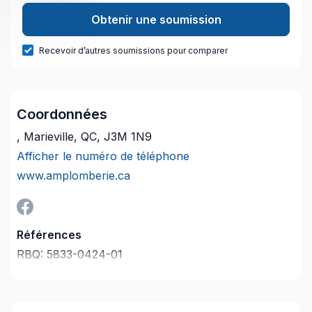
Obtenir une soumission
Recevoir d’autres soumissions pour comparer
Coordonnées
, Marieville, QC, J3M 1N9
Afficher le numéro de téléphone
www.amplomberie.ca
Références
RBQ:
5833-0424-01
Dernière vérification le :
2026-08-06
Description de l'entreprise
AM Plomberie inc est une entreprise qui accorde