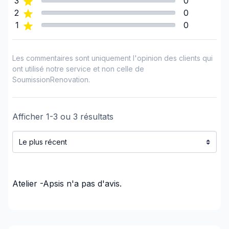
3
0
Côte Nord (Sept-Rivières)
2
0
Delta
1
0
Dufferin County
Estrie (Coaticook)
Les commentaires sont uniquement l'opinion des clients qui
Estrie (Le Granit)
ont utilisé notre service et non celle de
SoumissionRenovation.
Estrie (Le Haut-Saint-François)
Estrie (Le Val-Saint-François)
Estrie (Les Sources)
Afficher
1
-
3
ou
3
résultats
Estrie (Memphrémagog)
Estrie (Sherbrooke)
Frontenac County
Gaspésie–Îles-de-la-Madeleine (Avignon)
Gaspésie–Îles-de-la-Madeleine (Bonaventure)
Atelier -Apsis
n'a pas d'avis.
Gaspésie–Îles-de-la-Madeleine (Îles-de-la-
Madeleine)
Gaspésie–Îles-de-la-Madeleine (La Côte-de-