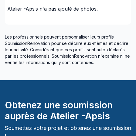
Gaspé)
Atelier -Apsis
n'a pas ajouté de photos.
Gaspésie–Îles-de-la-Madeleine (La Haute-
Gaspésie)
Gaspésie–Îles-de-la-Madeleine (Le Rocher-Percé)
GTA - Brampton
Les professionnels peuvent personnaliser leurs profils
SoumissionRenovation pour se décrire eux-mêmes et décrire
GTA - Burlington/Oakville
leur activité. Considérant que ces profils sont auto-déclarés
GTA - Caledon/Halton Hills area
par les professionnels. SoumissionRenovation n'examine ni ne
GTA - Durham - North
vérifie les informations qui y sont contenues.
GTA - Durham - South
GTA - Halton
GTA - Mississauga
GTA - Newmarket et les environs
Obtenez une soumission
GTA - Richmond Hill/Markham/Vaughan
GTA - Toronto
auprès de
Atelier -Apsis
Hastings County
Soumettez votre projet et obtenez une soumission
Lanark County