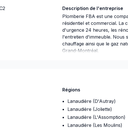
3C2
Description de l'entreprise
Plomberie FBA est une compag
résidentiel et commercial. La
d'urgence 24 heures, les réno
l'entretien d'immeuble. Nous 
chauffage ainsi que le gaz na
Grand-Montréal.
Notre but est de vous offrir u
un diagnostic précis ainsi qu
qualité. Notre travail est garant
Assurance
Régions
Companie d'assurance
:
AVIVA
Lanaudière (D'Autray)
Numéro de police d'assuranc
Lanaudière (Joliette)
Lanaudière (L'Assomption)
Lanaudière (Les Moulins)