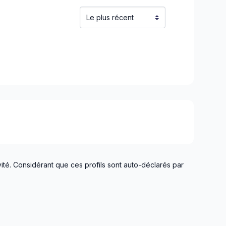
ent à Montréal-Nord)
errefonds à Senneville)
erdun)
ité. Considérant que ces profils sont auto-déclarés par