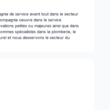
nie de service avant tout dans le secteur
 compagnie oeuvre dans le service
vations petites ou majeures ainsi que dans
sommes spécialistes dans la plomberie, le
turel et nous desservons le secteur du
n service impeccable, à prix compétitif avec
e des conseils et recommandations de
i et votre satisfaction est notre priorité.
e
:
HARC81622940