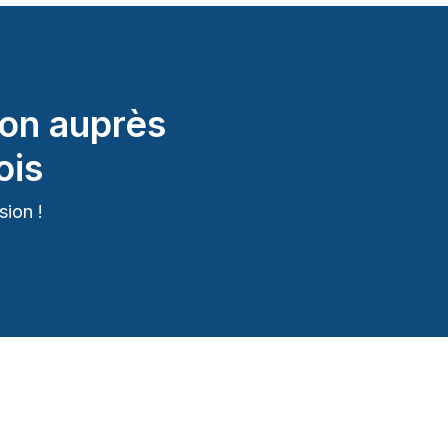
on auprès
ois
ion !