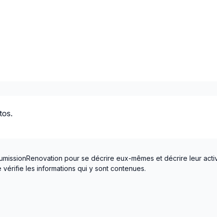
Montréal (Nord: Saint-Laur
Montréal (Ouest de l'île: Pi
Montréal (Sud: Lachine à V
tos.
umissionRenovation pour se décrire eux-mêmes et décrire leur activ
vérifie les informations qui y sont contenues.