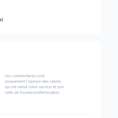
e)
es)
Nord)
s)
-Haut)
inville)
Les commentaires sont
uniquement l'opinion des clients
qui ont utilisé notre service et non
celle de SoumissionRenovation.
ouville)
langes)
onard à Notre Dame de Grâce)
t)