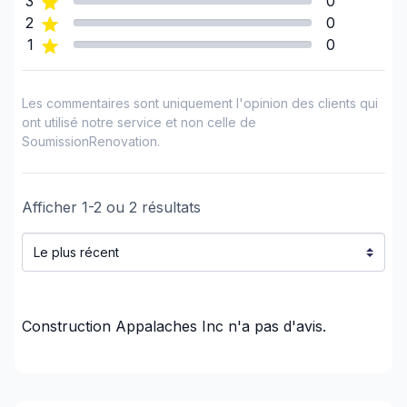
3
0
Soffites/Fascias
2
0
Toiture - Non-métallique (ex-Bardeaux)
1
0
Toiture et Structure
Régions
Les commentaires sont uniquement l'opinion des clients qui
ont utilisé notre service et non celle de
Centre du Québec (Arthabaska)
SoumissionRenovation.
Centre du Québec (Bécancour)
Centre du Québec (Drummond)
Afficher
1
-
2
ou
2
résultats
Centre du Québec (L'Érable)
Centre du Québec (Nicolet-Yamaska)
Chaudière-Appalaches (Bellechasse)
Chaudière-Appalaches (L'Islet)
Chaudière-Appalaches (Les Appalaches)
Construction Appalaches Inc
n'a pas d'avis.
Chaudière-Appalaches (Lévis)
Chaudière-Appalaches (Lotbinière)
Chaudière-Appalaches (Robert-Cliche)