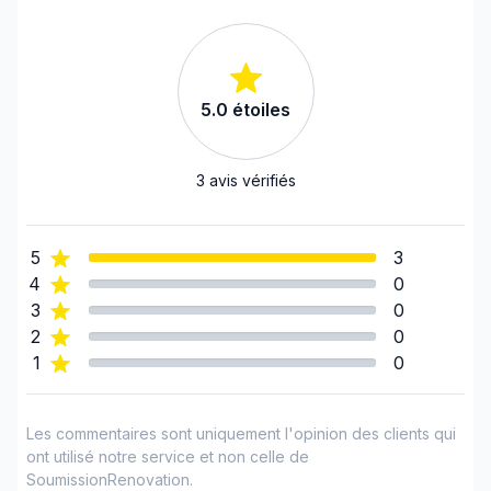
base de notre approche professionnelle.
Montérégie (La Vallée-du-Richelieu)
Montérégie (Le Haut-Richelieu)
Montérégie (Le Haut-Saint-Laurent)
5.0
étoiles
Montérégie (Les Jardins-de-Napierville)
Montérégie (Les Maskoutains)
Montérégie (Longueuil)
3
avis vérifiés
Montérégie (Marguerite-D'Youville)
Montérégie (Pierre-De Saurel)
5
3
Montérégie (Roussillon)
4
0
Montérégie (Rouville)
3
0
Montérégie (Vaudreuil-Soulanges)
2
0
1
0
Montréal (Centre: Saint-Léonard à Notre Dame
de Grâce)
Montréal (Est: Anjou au pont)
Les commentaires sont uniquement l'opinion des clients qui
Montréal (Nord: Saint-Laurent à Montréal-Nord)
ont utilisé notre service et non celle de
SoumissionRenovation.
Montréal (Ouest de l'île: Pierrefonds à Senneville)