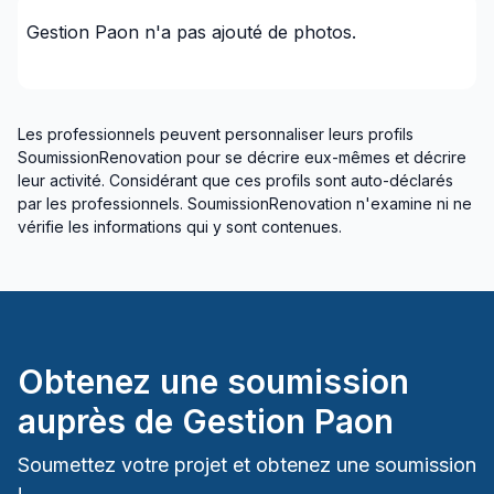
Mauricie (Trois-Rivières)
Gestion Paon
n'a pas ajouté de photos.
Mont-Laurier, Rivière-Rouge et les environs
Montérégie (Acton)
Montérégie (Beauharnois-Salaberry)
Les professionnels peuvent personnaliser leurs profils
Montérégie (Brome-Missisquoi)
SoumissionRenovation pour se décrire eux-mêmes et décrire
Montérégie (La Haute-Yamaska)
leur activité. Considérant que ces profils sont auto-déclarés
Montérégie (La Vallée-du-Richelieu)
par les professionnels. SoumissionRenovation n'examine ni ne
vérifie les informations qui y sont contenues.
Montérégie (Le Haut-Richelieu)
Montérégie (Le Haut-Saint-Laurent)
Montérégie (Les Jardins-de-Napierville)
Montérégie (Les Maskoutains)
Montérégie (Longueuil)
Obtenez une soumission
Montérégie (Marguerite-D'Youville)
auprès de
Gestion Paon
Montérégie (Marguerite-D'Youville)
Montérégie (Marguerite-D'Youville)
Soumettez votre projet et obtenez une soumission
Montérégie (Marguerite-D'Youville)