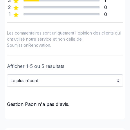
3
1
Estrie (Le Granit)
2
0
Estrie (Le Haut-Saint-François)
1
0
Estrie (Le Val-Saint-François)
Estrie (Les Sources)
Les commentaires sont uniquement l'opinion des clients qui
Estrie (Memphrémagog)
ont utilisé notre service et non celle de
Estrie (Sherbrooke)
SoumissionRenovation.
Laurentides (Antoine-Labelle)
Laurentides (Argenteuil)
Afficher
1
-
5
ou
5
résultats
Laurentides (Deux-Montagnes)
Laurentides (La Rivière-du-Nord)
Laurentides (Les Laurentides)
Laurentides (Les Pays-d'en-Haut)
Laurentides (Mirabel)
Gestion Paon
n'a pas d'avis.
Laurentides (Thérèse-De Blainville)
Laval
Mauricie (Shawinigan)