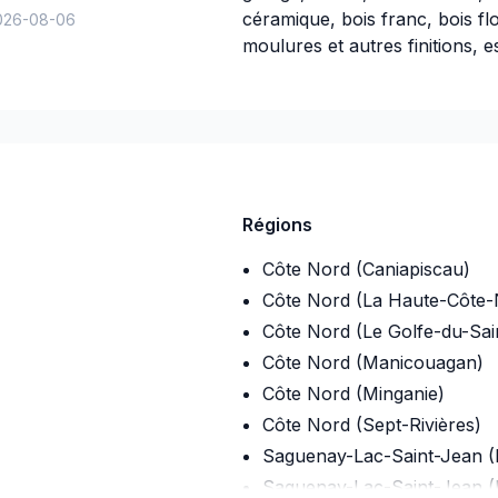
céramique, bois franc, bois fl
026-08-06
moulures et autres finitions, es
Assurance
Companie d'assurance
:
La Cap
Numéro de police d'assuranc
Régions
Côte Nord (Caniapiscau)
Côte Nord (La Haute-Côte-
Côte Nord (Le Golfe-du-Sai
Côte Nord (Manicouagan)
Côte Nord (Minganie)
Côte Nord (Sept-Rivières)
Saguenay-Lac-Saint-Jean (
Saguenay-Lac-Saint-Jean 