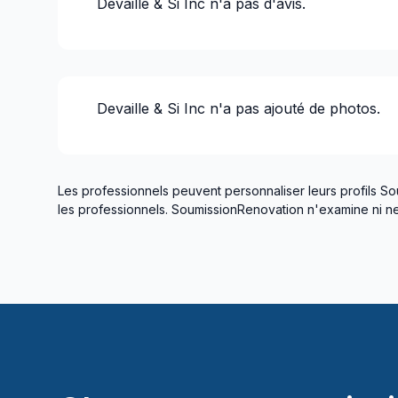
Devaille & Si Inc
n'a pas d'avis.
Patio - Au sol
Plancher - Installation
Plancher chauffant (électrique)
Rénovation Int. / Ext.
Devaille & Si Inc
n'a pas ajouté de photos.
Rénovation Logement Locatif
Rénovation maison ou rdc
Rénovations - Après sinistre
Rénovations - Cuisine (avec électricité / p
Les professionnels peuvent personnaliser leurs profils So
les professionnels. SoumissionRenovation n'examine ni ne 
Rénovations - Cuisine (sans électricité / p
Rénovations - Garage
Rénovations - Général
Rénovations - Salle de bain (avec électrici
Rénovations - Salle de bain (sans électrici
Rénovations - Sous-sol (avec électricité /
Rénovations - Sous-sol (sans électricité /
Soudure