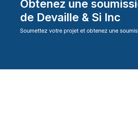
Obtenez une soumissi
Tapis
de
Devaille & Si Inc
Toiture et Structure
Soumettez votre projet et obtenez une soumiss