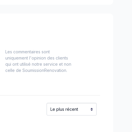
Le Fjord-du-Saguenay)
Maria-Chapdelaine)
(Saguenay)
Les commentaires sont
uniquement l'opinion des clients
qui ont utilisé notre service et non
celle de SoumissionRenovation.