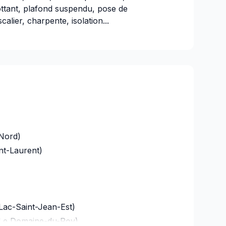
ottant, plafond suspendu, pose de
calier, charpente, isolation...
itale Assurance Général
e
:
59208381-001
Nord)
nt-Laurent)
Lac-Saint-Jean-Est)
(Le Domaine-du-Roy)