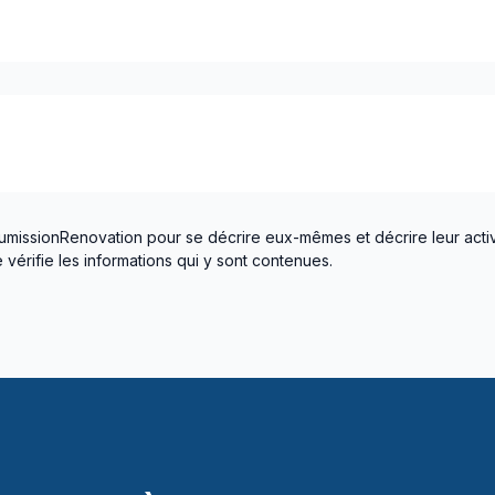
lomberie)
umissionRenovation pour se décrire eux-mêmes et décrire leur activ
vérifie les informations qui y sont contenues.
lomberie)
té / plomberie)
té / plomberie)
 plomberie)
 plomberie)