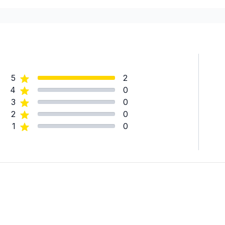
Saguenay-Lac-Saint-Jean (
Saguenay-Lac-Saint-Jean (
tion)
Saguenay-Lac-Saint-Jean 
5
2
4
0
3
0
2
0
1
0