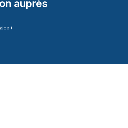
on auprès
ion !