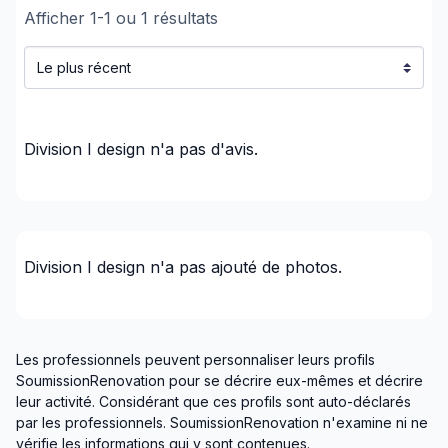
Afficher
1
-
1
ou
1
résultats
-DESIGNER AUTONOME A SON COMPTE
-PERMET D'ACHETER SES PLANS 3D ET
TEHNIQUES
Division I design
n'a pas d'avis.
-PERMET DE FAIRE DES ESTIMATIONS
LIBREMENT, SANS CONTRAINTE D UN SEUL
ENDROIT SPÉCIFIQUE
-PERMET D'AVOIR UNE IDÉE PRÉCISE DE SON
Division I design
n'a pas ajouté de photos.
PROJET ET UNE MEILLEURE PLANIFICATION
-PERMET UNE MEILLEURE COLLABORATION ET
DISPONIBILITÉ AVEC LA DESIGNER
Les professionnels peuvent personnaliser leurs profils
SoumissionRenovation pour se décrire eux-mêmes et décrire
-OFFRE UN CLÉ EN MAIN AVEC UNE ÉQUIPE DE
leur activité. Considérant que ces profils sont auto-déclarés
TRAVAIL PROFESSIONNELLE OU FAIRE VOTRE
par les professionnels. SoumissionRenovation n'examine ni ne
PROJET AVEC VOTRE CHOIX D'ENTREPRENEUR
vérifie les informations qui y sont contenues.