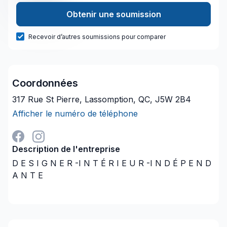
Obtenir une soumission
Recevoir d’autres soumissions pour comparer
Coordonnées
317 Rue St Pierre, Lassomption, QC, J5W 2B4
Afficher le numéro de téléphone
Description de l'entreprise
D E S I G N E R -I N T É R I E U R -I N D É P E N D
A N T E
Certains secrets qui ne sont pas divulgués font