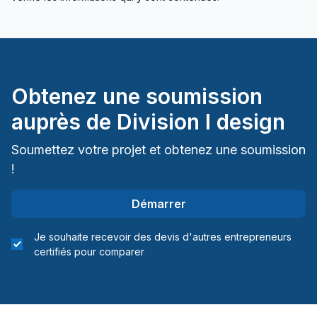
-POSSIBILITÉ D AVOIR DES RÉFÉRENCES DE
CONFIANCE
-PERMET UN AGENCEMENT PARFAIT ET D'ÊTRE
RASSURER DE SES CHOIX
Obtenez une soumission
-ÊTRE ÉCLAIRÉ SUR NOS ACHATS ET FAIRE LES
auprès de
Division I design
MEILLEURS CHOIX
Soumettez votre projet et obtenez une soumission
-COMPARER LES PRIX
!
-AVOIR UNE LIBERTÉ AVEC VOS PLANS
TECHNIQUES EN MAINS
Démarrer
-SE FAIRE CONSEILLER SUR LES PRODUITS ET
Je souhaite recevoir des devis d'autres entrepreneurs
COMPRENDRE LES DIFFÉRENCES ENTRES CEUX-
certifiés pour comparer
CI