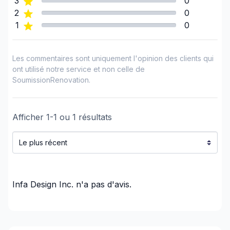
3
0
plomberie)
2
0
Rénovations - Salle de bain (sans électricité /
1
0
plomberie)
Rénovations - Sous-sol (avec électricité /
Les commentaires sont uniquement l'opinion des clients qui
plomberie)
ont utilisé notre service et non celle de
Rénovations - Sous-sol (sans électricité /
SoumissionRenovation.
plomberie)
Tapis
Afficher
1
-
1
ou
1
résultats
Régions
GTA - Newmarket et les environs
GTA - Richmond Hill/Markham/Vaughan
GTA - Toronto
Infa Design Inc.
Simcoe County
n'a pas d'avis.