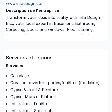
www.infadesign.com
Description de l'entreprise
Transform your ideas into reality with Infa Design
Inc., your local expert in Basement, Bathroom,
Carpeting, Doors and windows, Floor staining,
Flooring, Garage remodeling, Gypsum, Kitchen,
Natural stones, Painting, Post-disaster, Tiling,
Window well in Central Ontario,Golden Horseshoe.
We listen carefully to your needs and craft solutions
Services et régions
that bring your vision to life. Get started with a team
that’s committed to your success. At Infa Design
Services
Inc., we’re driven by the belief that every client
Carrelage
deserves exceptional service and lasting results.
Création ouverture portes/fenêtres (fondation)
Assurance
Gypse & Joint & Peinture
Companie d'assurance
:
Economical
Gypse, Murs et Plafonds
Numéro de police d'assurance
:
040124184p
Infiltration - Fenêtre
Infiltration - Sous-sol