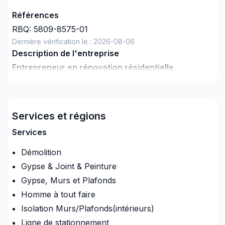
Références
RBQ:
5809-8575-01
Dernière vérification le :
2026-08-06
Description de l'entreprise
Entrepreneur en rénovation résidentielle
spécialisé dans la finition
Peinture, plâtre, gypse, moulures, céramique et
planchers sont mes spécialités. Je vous offre un
Services et régions
travail soigné, respectueux des délais et du budget.
Services
Pour les projets plus complexes, je collabore avec
des partenaires fiables afin de vous garantir un
Démolition
résultat de qualité.
Gypse & Joint & Peinture
Au plaisir de donner vie à vos projets de
Gypse, Murs et Plafonds
rénovation!!!
Homme à tout faire
Isolation Murs/Plafonds(intérieurs)
Ligne de stationnement