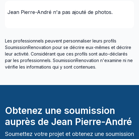
Montréal (Centre: Saint-Léonard à Notre Dame
Jean Pierre-André
n'a pas ajouté de photos.
de Grâce)
Montréal (Est: Anjou au pont)
Montréal (Est: Anjou au pont)
Les professionnels peuvent personnaliser leurs profils
Montréal (Nord: Saint-Laurent à Montréal-Nord)
SoumissionRenovation pour se décrire eux-mêmes et décrire
Montréal (Nord: Saint-Laurent à Montréal-Nord)
leur activité. Considérant que ces profils sont auto-déclarés
Montréal (Ouest de l'île: Pierrefonds à Senneville)
par les professionnels. SoumissionRenovation n'examine ni ne
vérifie les informations qui y sont contenues.
Montréal (Ouest de l'île: Pierrefonds à Senneville)
Montréal (Sud: Lachine à Verdun)
Montréal (Sud: Lachine à Verdun)
St-Sauveur, Mont Tremblant, Ste-Adèle et les
environs
Obtenez une soumission
auprès de
Jean Pierre-André
Soumettez votre projet et obtenez une soumission