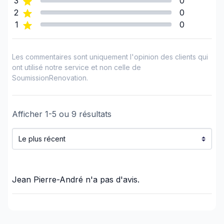
3
0
2
0
Centre du Québec (Drummond)
1
0
Lanaudière (Joliette)
Lanaudière (L'Assomption)
Les commentaires sont uniquement l'opinion des clients qui
Laurentides (Deux-Montagnes)
ont utilisé notre service et non celle de
Laurentides (Les Laurentides)
SoumissionRenovation.
Laurentides (Mirabel)
Laurentides (Thérèse-De Blainville)
Laval
Afficher
1
-
5
ou
9
résultats
Laval
Mauricie (La Tuque)
Mont-Laurier, Rivière-Rouge et les environs
Montérégie (La Vallée-du-Richelieu)
Jean Pierre-André
n'a pas d'avis.
Montérégie (Le Haut-Richelieu)
Montérégie (Longueuil)
Montréal (Centre: Saint-Léonard à Notre Dame
de Grâce)