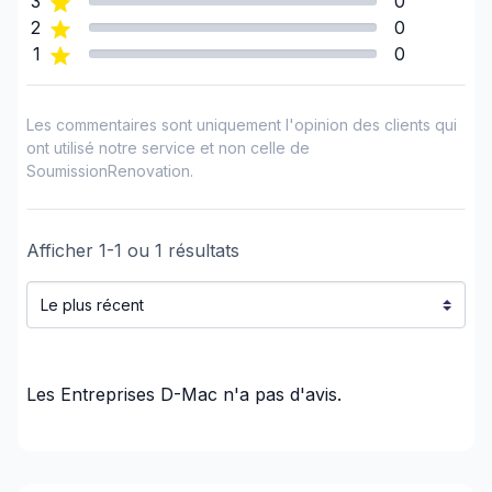
3
0
Régions
2
0
Laurentides (Antoine-Labelle)
1
0
Laurentides (Argenteuil)
Laurentides (Deux-Montagnes)
Les commentaires sont uniquement l'opinion des clients qui
Laurentides (La Rivière-du-Nord)
ont utilisé notre service et non celle de
SoumissionRenovation.
Laurentides (Les Laurentides)
Laurentides (Les Pays-d'en-Haut)
Laurentides (Mirabel)
Afficher
1
-
1
ou
1
résultats
Laurentides (Thérèse-De Blainville)
Laval
Outaouais (La Vallée-de-la-Gatineau)
Les Entreprises D-Mac
n'a pas d'avis.