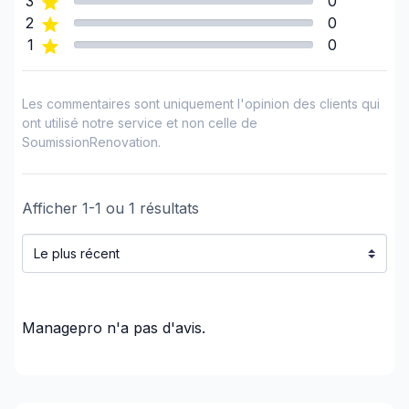
3
0
Création ouverture portes/fenêtres (fondation)
2
0
1
0
Crépis
Démolition
Drain Français
Les commentaires sont uniquement l'opinion des clients qui
Ébénisterie (cuisine)
ont utilisé notre service et non celle de
SoumissionRenovation.
Ébénisterie (sans installation)
Électricien
Entrée d'eau (avec excavation)
Afficher
1
-
1
ou
1
résultats
Excavation intérieure (eg: Vide sanitaire)
Fondation - Coffrage
Fondation - Complet
Fondation - Excavation
Managepro
Fondation - Fissures
n'a pas d'avis.
Fondation - Imperméabilisation
Fosse septique - Installation
Gypse & Joint & Peinture