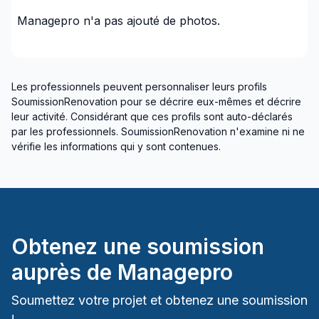
Gypse, Murs et Plafonds
Managepro
n'a pas ajouté de photos.
Infiltration - Fenêtre
Infiltration - Sous-sol
Infiltration - Toiture
Les professionnels peuvent personnaliser leurs profils
Ingénieur
SoumissionRenovation pour se décrire eux-mêmes et décrire
Insonorisation
leur activité. Considérant que ces profils sont auto-déclarés
par les professionnels. SoumissionRenovation n'examine ni ne
Isolation - Entre-toît
vérifie les informations qui y sont contenues.
Isolation - Extérieur
Isolation - Sous-sol
Isolation Murs/Plafonds(intérieurs)
Maçonnerie extérieure
Maçonnerie intérieure
Obtenez une soumission
Margelle
auprès de
Managepro
Patio - Au sol
Patio - Sur un toît
Soumettez votre projet et obtenez une soumission
Peinture - Extérieur