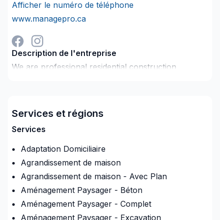
Afficher le numéro de téléphone
www.managepro.ca
Description de l'entreprise
We are professional residential construction
company specializing in all residential construction
services. All of our services are located in our
website. We provide fast, reliable, quality services
Services et régions
you can trust on time and on your budget! We
specialize in custom work and here are just some of
Services
the custom work we can provide you with:
Adaptation Domiciliaire
Agrandissement de maison
Agrandissement de maison - Avec Plan
Kitchens
Aménagement Paysager - Béton
Custom bathroom/steam rooms
Aménagement Paysager - Complet
Additions/secondary dwellings
Aménagement Paysager - Excavation