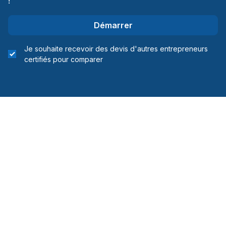
!
Peinture - Intérieur
Démarrer
Pierres naturelles (eg: marbre)
Plancher - Installation
Je souhaite recevoir des devis d'autres entrepreneurs
Plancher chauffant (électrique)
certifiés pour comparer
Plombier
Ponceau
Porte de garage
Portes & Fenêtres - Fournir et installer
Portes & Fenêtres - Fournir seulement
Puits de lumières
Réfrigération
Rénovation Int. / Ext.
Rénovation Logement Locatif
Rénovation maison ou rdc
Rénovations - Après sinistre
Rénovations - Cuisine (avec électricité /