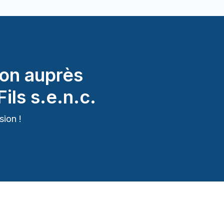
on auprès
ils s.e.n.c.
ion !