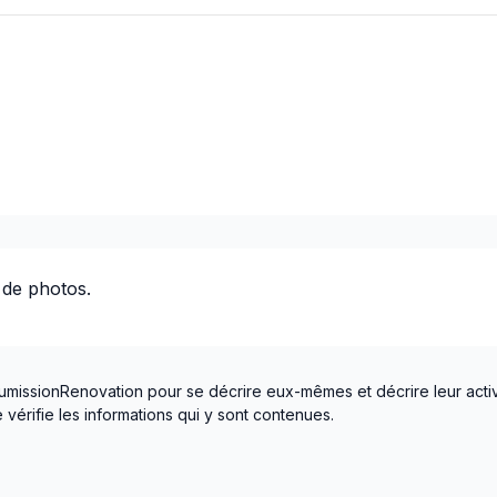
té / plomberie)
 plomberie)
 de photos.
umissionRenovation pour se décrire eux-mêmes et décrire leur activ
vérifie les informations qui y sont contenues.