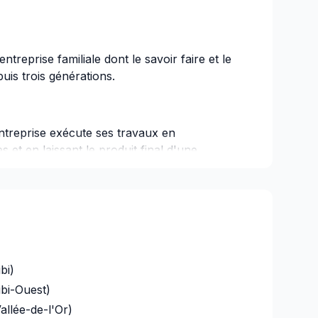
ntreprise familiale dont le savoir faire et le
uis trois générations.
treprise exécute ses travaux en
 et en laissant le produit final d'une
bi)
ibi-Ouest)
allée-de-l'Or)