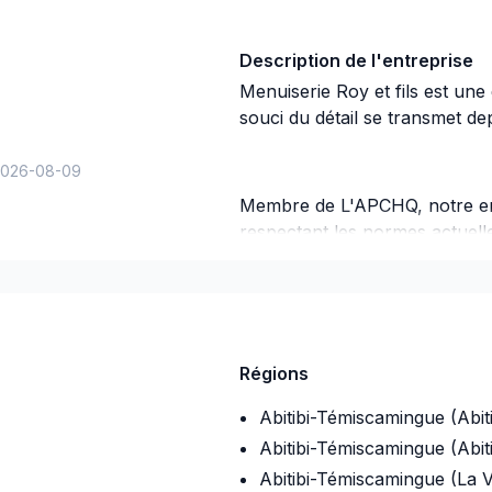
Description de l'entreprise
Menuiserie Roy et fils est une e
souci du détail se transmet dep
026-08-09
Membre de L'APCHQ, notre en
respectant les normes actuelles
qualité irréprochable.
Régions
Abitibi-Témiscamingue (Abiti
Abitibi-Témiscamingue (Abit
Abitibi-Témiscamingue (La V