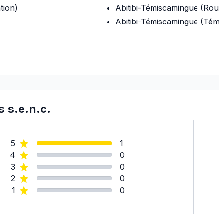
tion)
Abitibi-Témiscamingue (Ro
Abitibi-Témiscamingue (Té
s s.e.n.c.
5
1
4
0
3
0
2
0
lomberie)
1
0