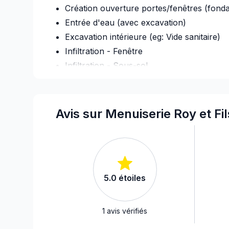
Création ouverture portes/fenêtres (fonda
Entrée d'eau (avec excavation)
Excavation intérieure (eg: Vide sanitaire)
Infiltration - Fenêtre
Infiltration - Sous-sol
Infiltration - Toiture
Porte de garage
Portes & Fenêtres - Fournir et installer
Avis sur Menuiserie Roy et Fil
Portes & Fenêtres - Fournir seulement
Rénovation Int. / Ext.
Rénovation Logement Locatif
Rénovation maison ou rdc
5.0
étoiles
Rénovations - Après sinistre
Rénovations - Cuisine (avec électricité / p
Rénovations - Garage
1
avis vérifiés
Rénovations - Général