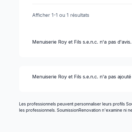
Rénovations - Local Commercial/Bureau
Rénovations - Salle de bain (avec électrici
Afficher
1
-
1
ou
1
résultats
Rénovations - Sous-sol (avec électricité /
Toiture - Ardoise/Terracotta
Toiture - Non-métallique (ex-Bardeaux)
Menuiserie Roy et Fils s.e.n.c.
n'a pas d'avis.
Toiture - Toit plat
Toiture - Tôle
Toiture et Structure
Menuiserie Roy et Fils s.e.n.c.
n'a pas ajouté
Les professionnels peuvent personnaliser leurs profils So
les professionnels. SoumissionRenovation n'examine ni ne 