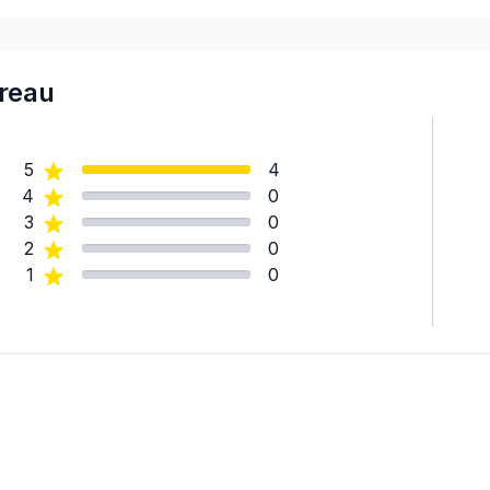
ereau
5
4
4
0
3
0
2
0
1
0