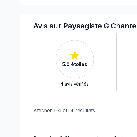
Aménagement Paysager - Muret
Aménagement Paysager - Pavage
Aménagement Paysager - Pavé-uni
Avis sur Paysagiste G Chant
Aménagement Paysager - Pergola
Aménagement Paysager - Piscine
Aménagement Paysager - Tourbe
Aménagement Paysager - Transport
5.0
étoiles
4
avis vérifiés
Afficher
1
-
4
ou
4
résultats