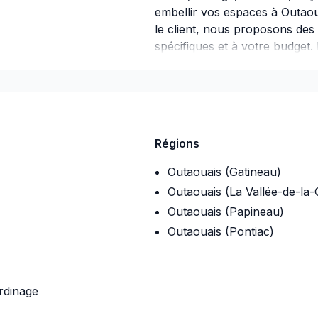
embellir vos espaces à Outao
le client, nous proposons des
spécifiques et à votre budget
et démarrez votre projet en t
simple : offrir un service d'e
aspirations.
Régions
Outaouais (Gatineau)
Outaouais (La Vallée-de-la-
Outaouais (Papineau)
Outaouais (Pontiac)
rdinage