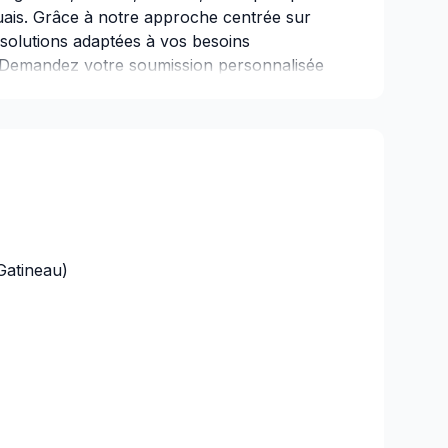
uais. Grâce à notre approche centrée sur
 solutions adaptées à vos besoins
. Demandez votre soumission personnalisée
oute confiance. Notre engagement est
xception, centré sur vos besoins et vos
Gatineau)