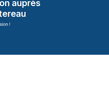
on auprès
tereau
ion !