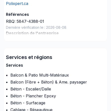
Polixpert.ca
Références
RBQ:
5847-4388-01
Dernière vérification le :
2026-08-08
Description de l'entreprise
Polixpert est un leader dans le
Services et régions
domaine du revêtement de
Services
planchers de béton revêtement
Balcon & Patio Multi-Matériaux
comptoir salle de bain en marbre
Balcon (Fibre + Béton) & Ame. paysager
ainsi que les planchers escaliers
Béton - Escalier/Dalle
terrazzo dans les régions des
Béton - Plancher Epoxy
Béton - Surfacage
Laurentides et de Lanaudière, au
Cablage - Réseautique