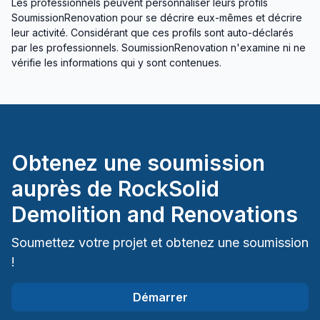
Infiltration - Sous-sol
Les professionnels peuvent personnaliser leurs profils
SoumissionRenovation pour se décrire eux-mêmes et décrire
Infiltration - Toiture
leur activité. Considérant que ces profils sont auto-déclarés
Insonorisation
par les professionnels. SoumissionRenovation n'examine ni ne
Isolation - Entre-toît
vérifie les informations qui y sont contenues.
Isolation - Extérieur
Isolation - Sous-sol
Isolation Murs/Plafonds(intérieurs)
Levage de maison
Obtenez une soumission
Ligne de stationnement
Maçonnerie extérieure
auprès de
RockSolid
Maçonnerie intérieure
Demolition and Renovations
Margelle
Nettoyage à pression
Soumettez votre projet et obtenez une soumission
Nettoyage après construction/rénovation
!
Patio - Au sol
Démarrer
Patio - Sur un toît