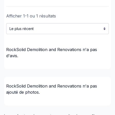
Ébénisterie (sans installation)
Entretien commercial
Entretien de maison
Afficher
1
-
1
ou
1
résultats
Escaliers/Rampes Intérieures
Excavation intérieure (eg: Vide sanitaire)
Fondation - Coffrage
Fondation - Complet
RockSolid Demolition and Renovations
n'a pas
Fondation - Excavation
d'avis.
Fondation - Fissures
Fondation - Imperméabilisation
Foyer et Poêle
Gouttières
RockSolid Demolition and Renovations
n'a pas
Gypse & Joint & Peinture
ajouté de photos.
Gypse, Murs et Plafonds
Homme à tout faire
Infiltration - Fenêtre