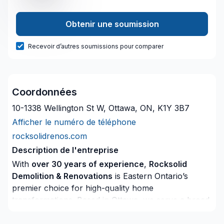
Obtenir une soumission
Recevoir d’autres soumissions pour comparer
Coordonnées
10-1338 Wellington St W, Ottawa, ON, K1Y 3B7
Afficher le numéro de téléphone
rocksolidrenos.com
Description de l'entreprise
With
over 30 years of experience
,
Rocksolid
Demolition & Renovations
is Eastern Ontario’s
premier choice for high-quality home
transformations. Based in Ottawa, we serve a broad
300km radius—including Kanata, Orleans, Kingston,
and the Ottawa Valley—bringing expert