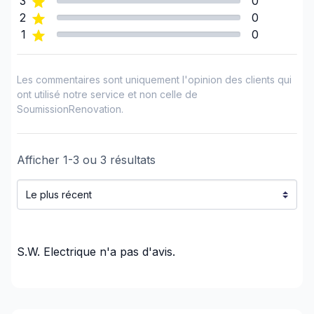
3
0
-Competitive pricing and quality of work
2
0
guaranteed.
1
0
-Free and fast quotes.
-RBQ license.
Les commentaires sont uniquement l'opinion des clients qui
Services include:
ont utilisé notre service et non celle de
SoumissionRenovation.
-Spa/Pool/Heat Pump connections.
-Electrical panel and electrical service entrance
modifications.
Afficher
1
-
3
ou
3
résultats
-LED spot light installation.
-Inspection and troubleshooting of all electrical
problems, and much more.
Contact us at 514-462-8224 for more information.
S.W. Electrique
n'a pas d'avis.
*Serving the West Island, Montérégie Ouest, Laval,
North and South Shores (please contact us for
areas outside these regions)*