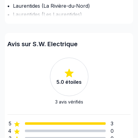
électrique.
Laurentides (La Rivière-du-Nord)
-Ajout de spots encastrés.
Laurentides (Les Laurentides)
-Inspection et vérification de troubles électriques, et
Laurentides (Les Pays-d'en-Haut)
plus encore.
Laurentides (Mirabel)
Contactez-nous au 514-462-8224 pour plus de
Laurentides (Thérèse-De Blainville)
Avis sur S.W. Electrique
détails.
Laval
Montérégie (Beauharnois-Salaberry)
*Desservant les régions de l'Île Ouest, Montérégie
Montérégie (Le Haut-Saint-Laurent)
Ouest, Laval, Rive-Nord, Rive-Sud (veuillez nous
contacter pour les zones en dehors de ces
Montérégie (Roussillon)
régions)*
5.0
étoiles
Montérégie (Vaudreuil-Soulanges)
Montréal (Ouest de l'île: Pierrefonds à Senneville)
****************************************
United Counties of Prescott and Russell
3
avis vérifiés
Master Electrician available for your electrical
United Counties of Stormont, Dundas and
needs!
Glengarry
5
3
-RESIDENTIAL-COMMERCIAL renovation and new
4
0
builds.