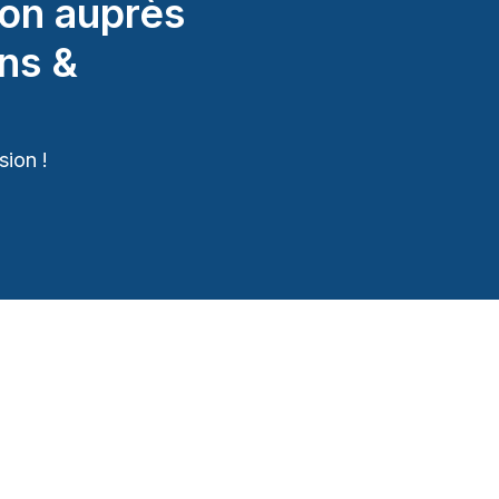
on auprès
ns &
ion !