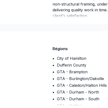
non-structural framing, under
delivering quality work in tim
client's satisfaction.
Régions
City of Hamilton
Dufferin County
GTA - Brampton
GTA - Burlington/Oakville
GTA - Caledon/Halton Hills
GTA - Durham - North
GTA - Durham - South
GTA - Halton