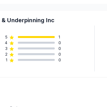
GTA - Mississauga
GTA - Newmarket et les en
GTA - Richmond Hill/Mark
s & Underpinning Inc
GTA - Toronto
Northumberland County
5
1
4
0
3
0
2
0
tion)
1
0