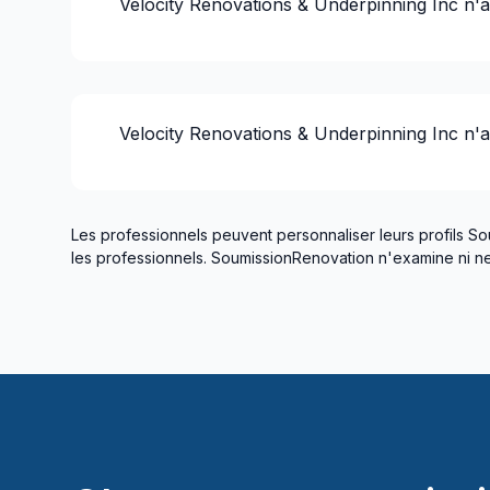
Velocity Renovations & Underpinning Inc
n'a
Fondation - Coffrage
Fondation - Complet
Fondation - Excavation
Fondation - Fissures
Velocity Renovations & Underpinning Inc
n'a
Fondation - Imperméabilisation
Gouttières
Gypse & Joint & Peinture
Gypse, Murs et Plafonds
Les professionnels peuvent personnaliser leurs profils So
les professionnels. SoumissionRenovation n'examine ni ne 
Infiltration - Fenêtre
Infiltration - Sous-sol
Infiltration - Toiture
Insonorisation
Isolation
Isolation - Entre-toît
Isolation - Extérieur
Isolation - Extérieur