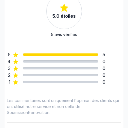
Ottawa - Est
Ottawa - Ouest
Chauffage Etc.....
5.0
étoiles
Ottawa - Sud
Outaouais (Gatineau)
Pour tous vos travaux électriques,
Outaouais (La Vallée-de-la-Gatineau)
5
avis vérifiés
pensez VOLTMAX.
Outaouais (Papineau)
Outaouais (Pontiac)
Visiter notre site internet ici au www.voltmax.ca
5
5
Renfrew County
4
0
United Counties of Leeds and Grenville
3
0
United Counties of Prescott and Russell
2
0
United Counties of Stormont, Dundas and
1
0
Glengarry
Les commentaires sont uniquement l'opinion des clients qui
ont utilisé notre service et non celle de
SoumissionRenovation.