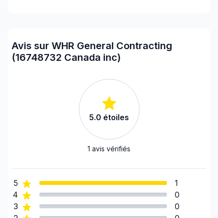
Avis sur WHR General Contracting
(16748732 Canada inc)
5.0
étoiles
1
avis vérifiés
5
1
4
0
3
0