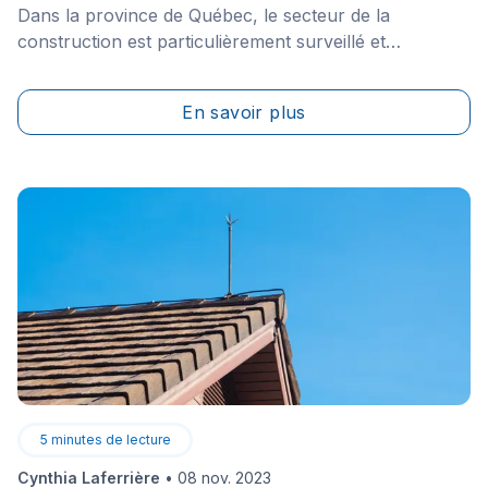
Dans la province de Québec, le secteur de la
construction est particulièrement surveillé et
réglementé. Pour cette raison, nous mettons un point
d’honneur à sensibiliser les propriétaires
En savoir plus
de&nbsp;maisons résidentielles sur l’importance de
faire affaire avec des entrepreneurs détenant une
licence de la RBQ.
5
minutes de lecture
Cynthia Laferrière
•
08 nov. 2023