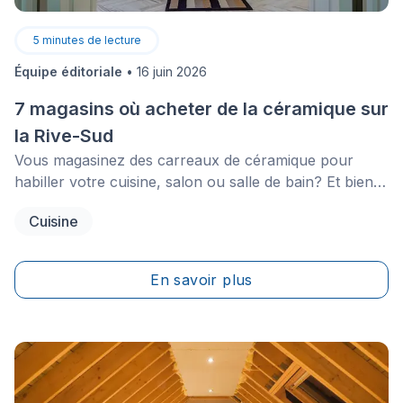
5
minutes de lecture
Équipe éditoriale
•
16 juin 2026
7 magasins où acheter de la céramique sur
la Rive-Sud
Vous magasinez des carreaux de céramique pour
habiller votre cuisine, salon ou salle de bain? Et bien
vous avez tout à fait raison, puisque la céramique
Cuisine
possède un charme et une allure qui ne peuvent que
rehausser le cachet de votre demeure. Le choix des
styles et des couleurs n’a jamais été aussi large pour
En savoir plus
ce matériau indémodable.