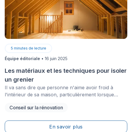
5
minutes de lecture
Équipe éditoriale
•
16 juin 2025
Les matériaux et les techniques pour isoler
un grenier
Il va sans dire que personne n'aime avoir froid à
l'intérieur de sa maison, particulièrement lorsque
l'hiver cogne à nos portes.&nbsp;Comme l'isolation du
Conseil sur la rénovation
grenier est déterminante quant à la préservation d'une
température confortable, il importe de bien cerner les
matériaux et techniques à utiliser afin de garantir que
En savoir plus
celle-ci soit optimale.