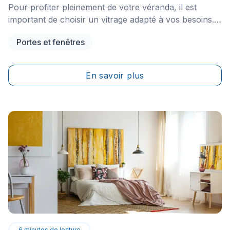
Pour profiter pleinement de votre véranda, il est
important de choisir un vitrage adapté à vos besoins.
Mais, avec la multitude de gammes de vitrage pour
Portes et fenêtres
véranda disponibles sur le marché, il n’est pas
toujours facile de s’y retrouver et de faire un choix
éclairé. Pour vous aider, nous vous présentons dans
En savoir plus
cet article les principaux types de vitrages, ainsi que
des conseils pour adopter le vitrage idéal pour votre
véranda.&nbsp;
6
minutes de lecture