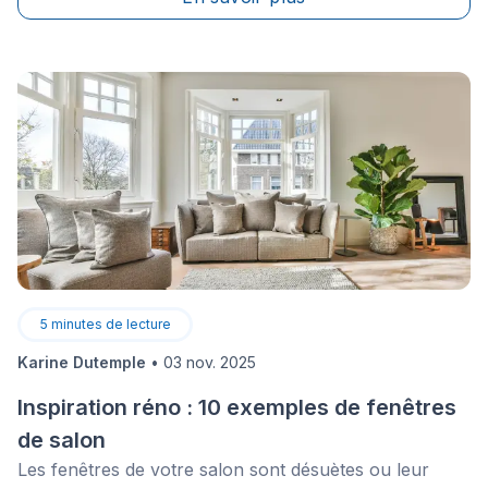
systèmes de chauffage au mazout dans les
résidences.
5
minutes de lecture
Karine Dutemple
•
03 nov. 2025
Inspiration réno : 10 exemples de fenêtres
de salon
Les fenêtres de votre salon sont désuètes ou leur