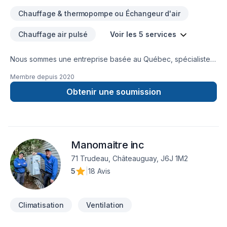
Chauffage & thermopompe ou Échangeur d'air
Chauffage air pulsé
Voir les 5 services
Nous sommes une entreprise basée au Québec, spécialiste
en chauffage, climatisation et électricité . Faites partie des
Membre depuis
2020
milliers de personnes qui nous ont fait confiance pour
contribuer à leur confort et leur tranquillité d'esprit.
Obtenir une soumission
Manomaitre inc
71 Trudeau, Châteauguay, J6J 1M2
5
|
18 Avis
Climatisation
Ventilation