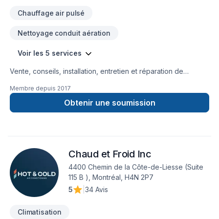
Chauffage air pulsé
Nettoyage conduit aération
Voir les 5 services
Vente, conseils, installation, entretien et réparation de
thermopompes murales ou centrales, unités de chauffage,
Membre depuis
2017
climatiseurs ou systèmes de ventilation… Quartz
Réfrigération, c’est toute une équipe de techniciens qualifiés
Obtenir une soumission
en climatisation et en chauffage au service de votre confort !
Établie à Blainville, Quartz Réfrigération dessert une clientèle
résidentielle et commerciale sur le grand territoire de
Montréal et de Laval, incluant la Rive-Nord, les Laurentides
Chaud et Froid Inc
(de Mirabel/St-Jérôme à Mont-Tremblant) et Lanaudière
(Joliette et environs).
4400 Chemin de la Côte-de-Liesse (Suite
115 B ), Montréal, H4N 2P7
5
|
34 Avis
Climatisation