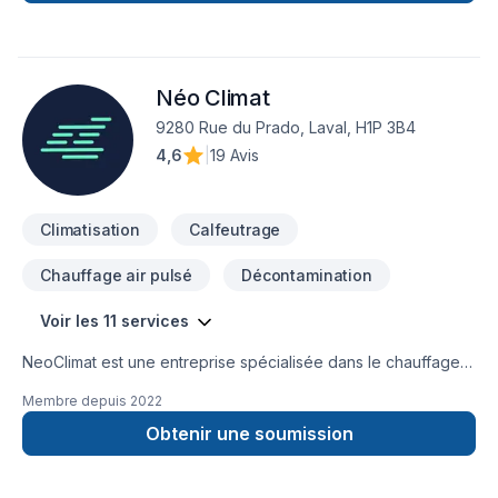
dans l'Ouest de Montreal.
Néo Climat
9280 Rue du Prado, Laval, H1P 3B4
4,6
|
19 Avis
Climatisation
Calfeutrage
Chauffage air pulsé
Décontamination
Voir les 11 services
NeoClimat est une entreprise spécialisée dans le chauffage,
la climatisation et l’isolation. L’entreprise se distingue par son
Membre depuis
2022
expertise technique et son service de qualité, offrant des
solutions de confort thermique adaptées aux besoins
Obtenir une soumission
résidentiels et commerciaux.