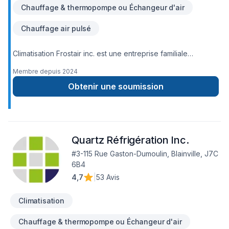
Chauffage & thermopompe ou Échangeur d'air
Chauffage air pulsé
Climatisation Frostair inc. est une entreprise familiale
spécialisée dans la vente, l’installation, la réparation et
Membre depuis
2024
l’entretien de systèmes de climatisation et chauffage pour
les secteurs résidentiels et commerciaux. Fondée par
Obtenir une soumission
Francis Robidoux, un expert avec plus de 15 ans
d’expérience, l’entreprise se distingue par son approche
personnalisée, son engagement envers la qualité et son
service rapide. Climatisation Frostair vise à offrir le confort
Quartz Réfrigération Inc.
optimal à ses clients tout au long de l’année, grâce à une
équipe de techniciens qualifiés et dévoués.
#3-115 Rue Gaston-Dumoulin, Blainville, J7C
6B4
4,7
|
53 Avis
Climatisation
Chauffage & thermopompe ou Échangeur d'air