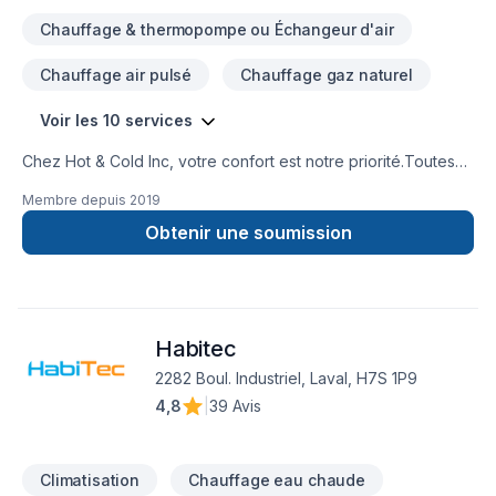
Chauffage & thermopompe ou Échangeur d'air
Chauffage air pulsé
Chauffage gaz naturel
Voir les 10 services
Chez Hot & Cold Inc, votre confort est notre priorité.Toutes
nos thermopompes sont garanties pour 10 à 12 ans. En
Membre depuis
2019
choisissant nos thermopompes comme votre système de
chauffage et climatisation vous choisissez la durabilité, la
Obtenir une soumission
fiabilité et le confort.Faites confiance à notre
équipe dévouée à satisfaire vos besoins!
Habitec
2282 Boul. Industriel, Laval, H7S 1P9
4,8
|
39 Avis
Climatisation
Chauffage eau chaude