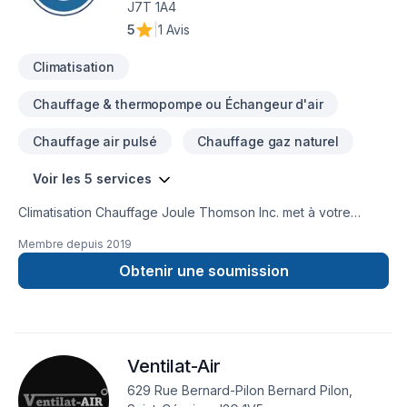
J7T 1A4
5
|
1 Avis
Climatisation
Chauffage & thermopompe ou Échangeur d'air
Chauffage air pulsé
Chauffage gaz naturel
Voir les 5 services
Climatisation Chauffage Joule Thomson Inc. met à votre
disposition son savoir-faire en Chauffage, Chauffage à l'huile,
Membre depuis
2019
Climatisation pour embellir vos espaces à Eastern
Ontario,Montérégie. Grâce à notre approche centrée sur le
Obtenir une soumission
client, nous proposons des solutions adaptées à vos besoins
spécifiques et à votre budget. Parlons de votre projet
aujourd'hui et voyons comment nous pouvons vous aider.
Notre engagement est simple : offrir un service d'exception,
Ventilat-Air
centré sur vos besoins et vos aspirations.
629 Rue Bernard-Pilon Bernard Pilon,