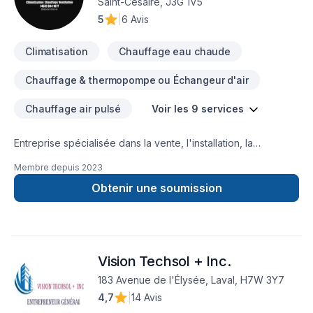
Saint-Césaire, J3G 1V5
5
|
6 Avis
Climatisation
Chauffage eau chaude
Chauffage & thermopompe ou Échangeur d'air
Chauffage air pulsé
Voir les 9 services
Entreprise spécialisée dans la vente, l'installation, la
réparation et l'assainissement d'appareils de climatisation/
Membre depuis
2023
chauffage / ventilation résidentiel & commercial tel que:-
Thermopompe (murale/ centrale)-Échangeur d'air -Système
Obtenir une soumission
CVC au toit (commercial)-Petite réfrigération (commercial)
Vision Techsol + Inc.
183 Avenue de l'Élysée, Laval, H7W 3Y7
4,7
|
14 Avis