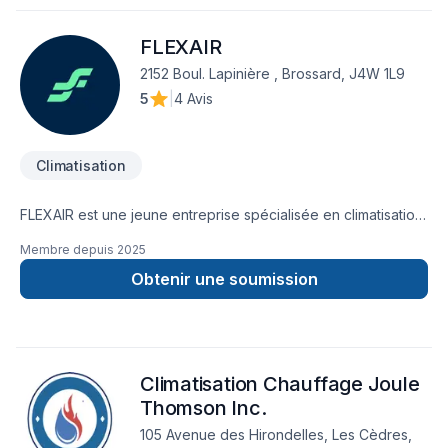
FLEXAIR
2152 Boul. Lapinière , Brossard, J4W 1L9
5
|
4 Avis
Climatisation
FLEXAIR est une jeune entreprise spécialisée en climatisation
et chauffage avec plus de 10 ans d'experience dans le
Membre depuis
2025
domaine.Nous nous engageons à vous offrir un service
complet, professionnel et sans tracas pour l’installation, le
Obtenir une soumission
remplacement et l’entretien de thermopompes et climatiseurs
muraux et centraux, le tout pour assurer votre confort en
toute saison.
Climatisation Chauffage Joule
Thomson Inc.
105 Avenue des Hirondelles, Les Cèdres,