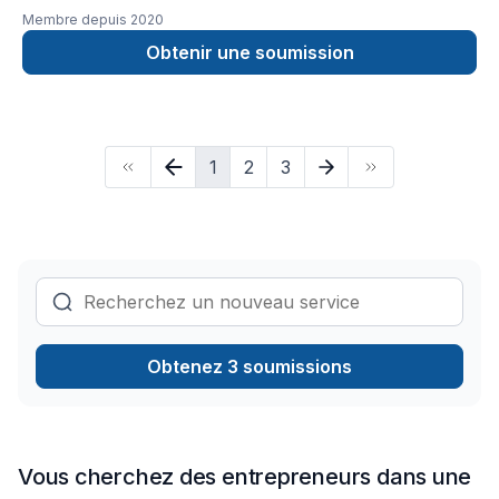
subventions Hydro-Québec / LogisVertRemplacement
Membre depuis
2020
d’unités existantesService de retrait et disposition d’anciens
équipementsPourquoi choisir GO-CLIM ?✔️ Travail soigné et
Obtenir une soumission
efficace✔️ Produits performants à prix compétitifs✔️ Service
humain, local et professionnel
1
2
3
Obtenez 3 soumissions
Vous cherchez des entrepreneurs dans une