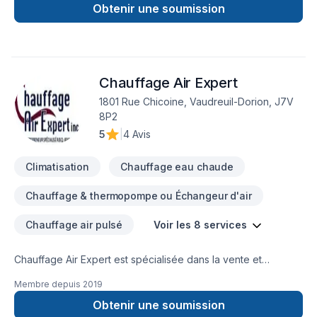
Obtenir une soumission
Chauffage Air Expert
1801 Rue Chicoine, Vaudreuil-Dorion, J7V
8P2
5
|
4 Avis
Climatisation
Chauffage eau chaude
Chauffage & thermopompe ou Échangeur d'air
Chauffage air pulsé
Voir les 8 services
Chauffage Air Expert est spécialisée dans la vente et
l’installation de climatisations, de thermopompes et de
Membre depuis
2019
systèmes de chauffage résidentiels et commerciales. Nous
sommes l'un des plus importants concessionnaire Carrier
Obtenir une soumission