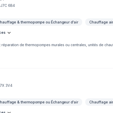
, J7C 6B4
hauffage & thermopompe ou Échangeur d'air
Chauffage air
ices
n et réparation de thermopompes murales ou centrales, unités de chauf
igération, c’est toute une équipe de techniciens qualifiés en climati
tablie à Blainville, Quartz Réfrigération dessert une clientèle résiden
Montréal et de Laval, incluant la Rive-Nord, les Laurentides (de Mir
 et environs).
H7X 3V4
hauffage & thermopompe ou Échangeur d'air
Chauffage air
ices