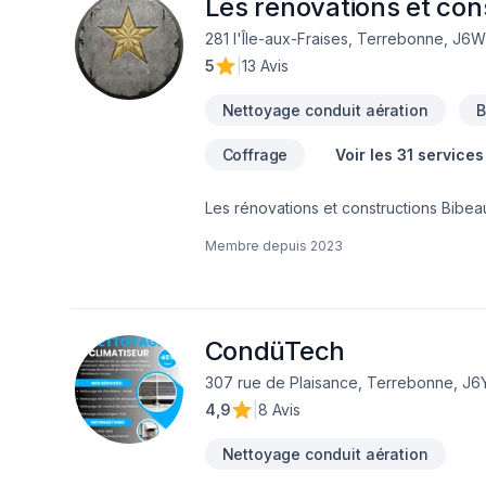
Les rénovations et con
281 l'Île-aux-Fraises, Terrebonne, J6
5
|
13 Avis
Nettoyage conduit aération
B
Coffrage
Voir les 31 services
Les rénovations et constructions Bibeau
Drain français, Entretien commercial, E
Membre depuis
2023
Salle de bain, Sous-sol dans les sect
combinant expérience, innovation et rigu
de confiance avec nos clients. Transf
CondüTech
307 rue de Plaisance, Terrebonne, J6
4,9
|
8 Avis
Nettoyage conduit aération