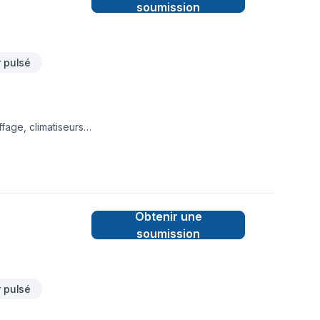
soumission
 pulsé
fage, climatiseurs
sation et en
tielle et
abel/St-Jérôme à
Obtenir une
soumission
 pulsé