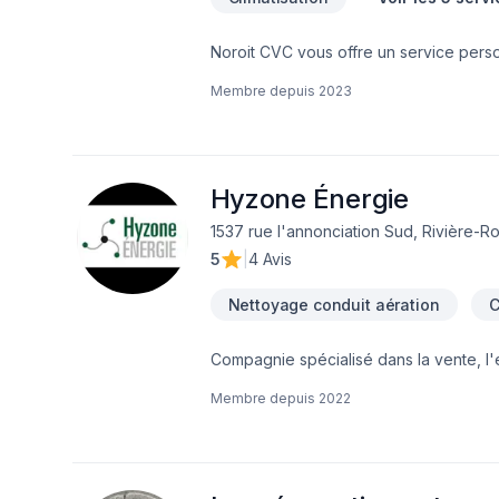
Noroit CVC vous offre un service perso
confort de votre milieu de vie. Nous 
Membre depuis
2023
de climatisation, ventilation et chauffa
pour des suivis suite à votre installati
compréhension du choix de leur produit 
cette raison que nous prenons le soin d
assister concernant les programmes de
Hyzone Énergie
est d’être un compagnon pour vous et 
1537 rue l'annonciation Sud, Rivière-
5
|
4 Avis
Nettoyage conduit aération
C
Compagnie spécialisé dans la vente, l'e
que dans les thermopompes de piscine
Membre depuis
2022