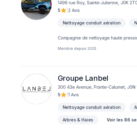
1496 rue Roy, Sainte-Julienne, J0K 2T
5
|
2 Avis
Nettoyage conduit aération
N
Compagnie de nettoyage haute pression 
Membre depuis
2025
Groupe Lanbel
300 43e Avenue, Pointe-Calumet, J0N 
5
|
1 Avis
Nettoyage conduit aération
A
Arbres & Haies
Voir les 86 s