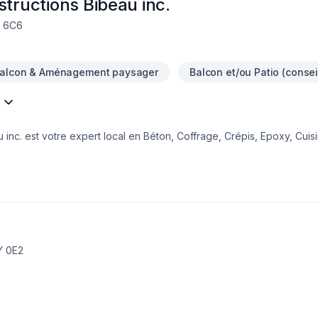
structions Bibeau inc.
W 6C6
alcon & Aménagement paysager
Balcon et/ou Patio (consei
 inc. est votre expert local en Béton, Coffrage, Crépis, Epoxy, Cuisi
ntretien ménager, Excavation, Fissures, Fondations, Maçonnerie, Mar
eurs de Centre du Québec,Lanaudière,Laurentides,Laval,Mauricie,Mo
eur. Nous privilégions la transparence, l'écoute et l'efficacité pour
ormons ensemble vos idées en réalité. Contactez-nous dès maintenan
Y 0E2