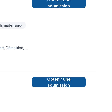
Obtenir une
soumission
ls matériaux)
ne, Démolition,
gelle, Plancher,
ntérégie,Montréal,
 bâtir des relations
t.
Obtenir une
soumission