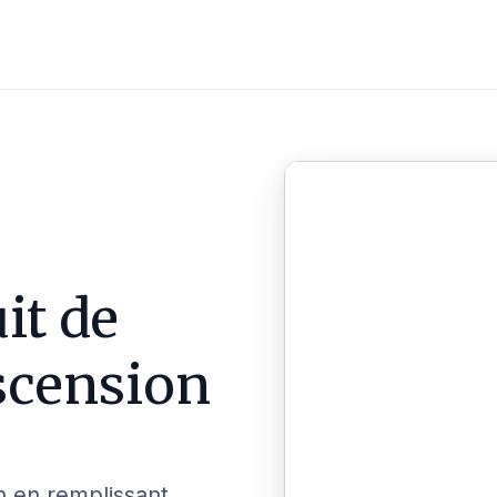
it de
scension
n en remplissant