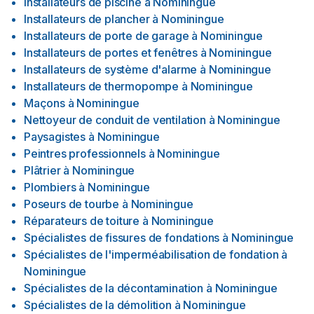
Installateurs de piscine
à
Nominingue
Installateurs de plancher
à
Nominingue
Installateurs de porte de garage
à
Nominingue
Installateurs de portes et fenêtres
à
Nominingue
Installateurs de système d'alarme
à
Nominingue
Installateurs de thermopompe
à
Nominingue
Maçons
à
Nominingue
Nettoyeur de conduit de ventilation
à
Nominingue
Paysagistes
à
Nominingue
Peintres professionnels
à
Nominingue
Plâtrier
à
Nominingue
Plombiers
à
Nominingue
Poseurs de tourbe
à
Nominingue
Réparateurs de toiture
à
Nominingue
Spécialistes de fissures de fondations
à
Nominingue
Spécialistes de l'imperméabilisation de fondation
à
Nominingue
Spécialistes de la décontamination
à
Nominingue
Spécialistes de la démolition
à
Nominingue