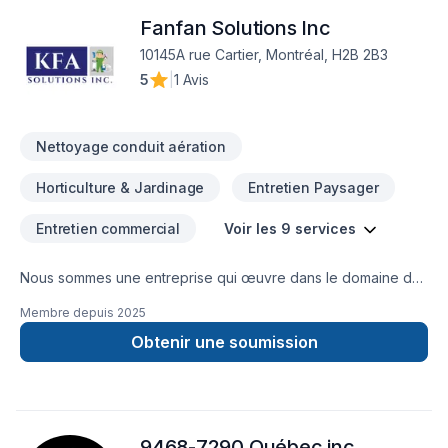
à vos besoins spécifiques et à votre budget. Confiez votre
Fanfan Solutions Inc
projet à une équipe qui a à cœur votre satisfaction. Notre
engagement est simple : offrir un service d'exception, centré
10145A rue Cartier, Montréal, H2B 2B3
sur vos besoins et vos aspirations.
5
|
1 Avis
Nettoyage conduit aération
Horticulture & Jardinage
Entretien Paysager
Entretien commercial
Voir les 9 services
Nous sommes une entreprise qui œuvre dans le domaine de
l’entretien général d’immeuble; notamment l’entretien
Membre depuis
2025
ménager, les réparations mineures , le décapage et le
récurage, le relustrage, le polissage et le cirage des
Obtenir une soumission
planchers,’ CV
9468-7290 Québec inc