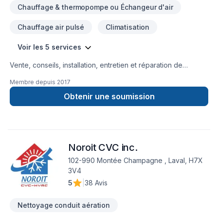
Chauffage & thermopompe ou Échangeur d'air
Chauffage air pulsé
Climatisation
Voir les 5 services
Vente, conseils, installation, entretien et réparation de
thermopompes murales ou centrales, unités de chauffage,
Membre depuis
2017
climatiseurs ou systèmes de ventilation… Quartz
Réfrigération, c’est toute une équipe de techniciens qualifiés
Obtenir une soumission
en climatisation et en chauffage au service de votre confort !
Établie à Blainville, Quartz Réfrigération dessert une clientèle
résidentielle et commerciale sur le grand territoire de
Montréal et de Laval, incluant la Rive-Nord, les Laurentides
Noroit CVC inc.
(de Mirabel/St-Jérôme à Mont-Tremblant) et Lanaudière
(Joliette et environs).
102-990 Montée Champagne , Laval, H7X
3V4
5
|
38 Avis
Nettoyage conduit aération