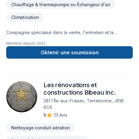
un compagnon pour vous et vous amener un vent de
Chauffage & thermopompe ou Échangeur d'air
réconfort.
Climatisation
Compagnie spécialisé dans la vente, l'entretien et la
réparation d'unité climatiseur ou thermopompe murale
Membre depuis
2022
résidentielle ainsi que dans les thermopompes de piscines.
Obtenir une soumission
Les rénovations et
constructions Bibeau inc.
281 l'Île-aux-Fraises, Terrebonne, J6W
6C6
5
|
13 Avis
Nettoyage conduit aération