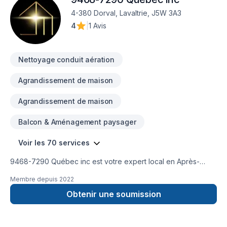
4-380 Dorval, Lavaltrie, J5W 3A3
4
|
1 Avis
Nettoyage conduit aération
Agrandissement de maison
Agrandissement de maison
Balcon & Aménagement paysager
Voir les 70 services
9468-7290 Québec inc est votre expert local en Après-
sinistre, Béton, Climatisation, Commercial, Conduits
Membre depuis
2022
d'aération, Cuisine, Décontamination, Démolition, Excavation,
Excavation intérieur, Fondation, Garage, Gypse, Plancher,
Obtenir une soumission
Rénovation générale, Revêtement extérieur, Salle de bain,
Sous-sol, Tourbe, Ventilation dans les secteurs de
Lanaudière,Laurentides,Laval,Mauricie,Montérégie,Montréal,Nor