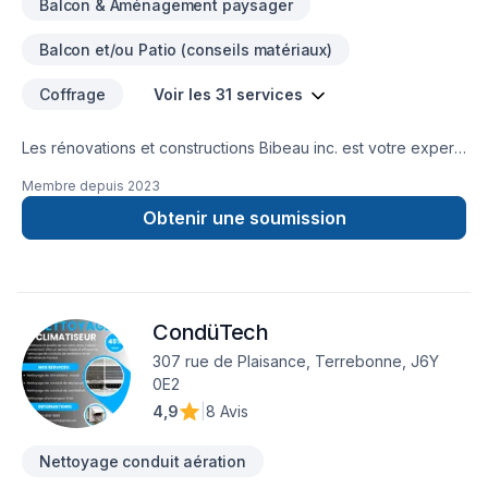
Balcon & Aménagement paysager
Balcon et/ou Patio (conseils matériaux)
Coffrage
Voir les 31 services
Les rénovations et constructions Bibeau inc. est votre expert
local en Béton, Coffrage, Crépis, Epoxy, Cuisine, Démolition,
Membre depuis
2023
Drain français, Entretien commercial, Entretien ménager,
Excavation, Fissures, Fondations, Maçonnerie, Margelle,
Obtenir une soumission
Plancher, Salle de bain, Sous-sol dans les secteurs de Centre
du
Québec,Lanaudière,Laurentides,Laval,Mauricie,Montérégie,Mont
combinant expérience, innovation et rigueur. Nous
CondüTech
privilégions la transparence, l'écoute et l'efficacité pour bâtir
des relations de confiance avec nos clients. Transformons
307 rue de Plaisance, Terrebonne, J6Y
ensemble vos idées en réalité. Contactez-nous dès
0E2
maintenant.
4,9
|
8 Avis
Nettoyage conduit aération