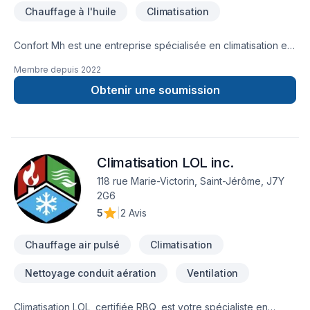
Chauffage à l'huile
Climatisation
Confort Mh est une entreprise spécialisée en climatisation et
chauffage. On vous propose une gamme complète et
Membre depuis
2022
diversifiée de produits adaptés à vos besoins. Nous
jouissons d'une bonne réputation irréprochable depuis plus
Obtenir une soumission
de 10 ans et nous sommes fiers d'offrir un service de qualité
à nos clients. Laissez nos experts vous guider et vous
conseiller de l'achat à l'installation de nouveaux
équipements.
Climatisation LOL inc.
118 rue Marie-Victorin, Saint-Jérôme, J7Y
2G6
5
|
2 Avis
Chauffage air pulsé
Climatisation
Nettoyage conduit aération
Ventilation
Climatisation LOL, certifiée RBQ, est votre spécialiste en