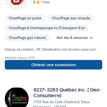
5
|
1 Avis
Chauffage air pulsé
Chauffage eau chaude
Chauffage & thermopompe ou Échangeur d'air
Chauffage gaz naturel
Voir les 6 services
Depuis sa création, VB Climatisation est reconnu pour son
expertise en Chauffage, Chauffage à l'huile, Climatisation.
Membre depuis
2016
Nous desservons Lanaudière,Laurentides,Laval,Montréal
avec passion et professionnalisme. Nous croyons en
Obtenir une soumission
l'importance d'une approche personnalisée, adaptée à
chaque client, pour garantir des résultats au-delà de vos
attentes. Nous sommes impatients de collaborer avec vous
pour concrétiser votre projet. Notre engagement est simple :
9227-3283 Québec inc. ( Geo-
offrir un service d'exception, centré sur vos besoins et vos
aspirations.
Consulterre)
2703 Rue du Curé-Chartrand, Deux-
Montagnes, J7R 5R8