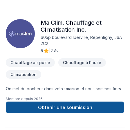
Ma Clim, Chauffage et
Climatisation Inc.
605p boulevard Iberville, Repentigny, J6A
2C2
5
|
2 Avis
Chauffage air pulsé
Chauffage à l'huile
Climatisation
On met du bonheur dans votre maison et nous sommes fiers
de souffler un vent de modernité dans l’industrie du
Membre depuis
2026
chauffage et de la climatisation au Québec.
Obtenir une soumission