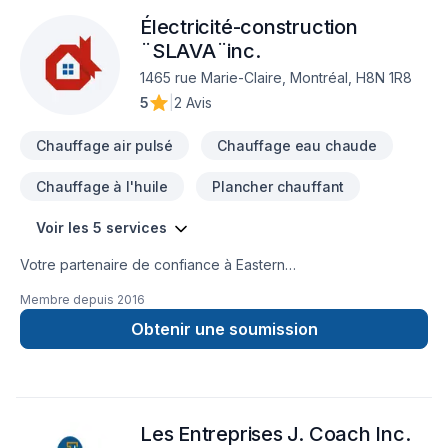
Électricité-construction
¨SLAVA¨inc.
1465 rue Marie-Claire, Montréal, H8N 1R8
5
|
2 Avis
Chauffage air pulsé
Chauffage eau chaude
Chauffage à l'huile
Plancher chauffant
Voir les 5 services
Votre partenaire de confiance à Eastern
Ontario,Lanaudière,Laurentides,Laval,Montérégie,Montréal :
Membre depuis
2016
Électricité-construction ¨SLAVA¨inc., spécialiste de
Chauffage, Chauffage à l'huile, Électricité, prêt à concrétiser
Obtenir une soumission
vos projets les plus ambitieux. Grâce à notre approche
centrée sur le client, nous proposons des solutions adaptées
à vos besoins spécifiques et à votre budget. Transformons
ensemble vos idées en réalité. Contactez-nous dès
Les Entreprises J. Coach Inc.
maintenant. Notre engagement est simple : offrir un service