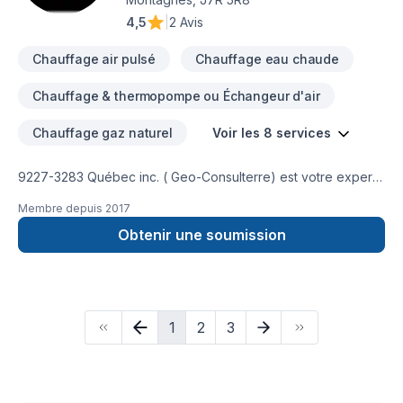
4,5
|
2 Avis
Chauffage air pulsé
Chauffage eau chaude
Chauffage & thermopompe ou Échangeur d'air
Chauffage gaz naturel
Voir les 8 services
9227-3283 Québec inc. ( Geo-Consulterre) est votre expert
local en Chauffage, Chauffage à l'huile, Climatisation,
Membre depuis
2017
Ventilation dans les secteurs de
Lanaudière,Laurentides,Laval,Montréal,Outaouais, combinant
Obtenir une soumission
expérience, innovation et rigueur. Notre équipe
expérimentée vous accompagne à chaque étape, avec des
conseils sur mesure et un service clé en main irréprochable.
Transformons ensemble vos idées en réalité. Contactez-nous
1
2
3
dès maintenant. Notre engagement est simple : offrir un
service d'exception, centré sur vos besoins et vos
aspirations.