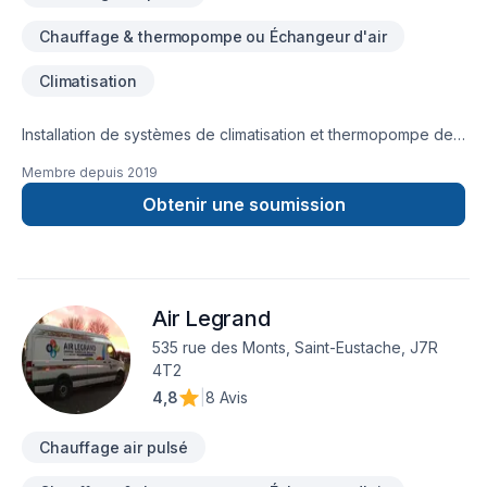
un compagnon pour vous et vous amener un vent de
réconfort.
Chauffage & thermopompe ou Échangeur d'air
Climatisation
Installation de systèmes de climatisation et thermopompe de
type murale ou centrale. Nous sommes titulaire de la licence
Membre depuis
2019
de la corporation des maîtres électriciens pour le
branchement électrique de l'appareil.
Obtenir une soumission
Air Legrand
535 rue des Monts, Saint-Eustache, J7R
4T2
4,8
|
8 Avis
Chauffage air pulsé