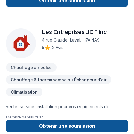
moisissures(décontamination) - travaux d’isolation des
Obtenir une soumission
greniers - extraction de
vermiculite/amiante/zonolite(désamiantage) - système de
déshumidification -Toit Blanc -Rénovation général Service
de chauffage et climatisation également offert
Les Entreprises JCF inc
(thermopompe, fournaise électrique, etc) Plusieurs modes
de paiement offert. Service de financement aussi disponible.
4 rue Claude, Laval, H7A 4A9
5
|
2 Avis
Chauffage air pulsé
Chauffage & thermopompe ou Échangeur d'air
Climatisation
vente ,service ,installation pour vos equipements de
climatisation,thermo pompe , chauffage
Membre depuis
2017
Obtenir une soumission