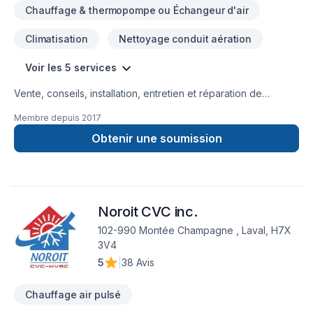
Chauffage & thermopompe ou Échangeur d'air
Climatisation
Nettoyage conduit aération
Voir les 5 services
Vente, conseils, installation, entretien et réparation de
thermopompes murales ou centrales, unités de chauffage,
Membre depuis
2017
climatiseurs ou systèmes de ventilation… Quartz
Réfrigération, c’est toute une équipe de techniciens qualifiés
Obtenir une soumission
en climatisation et en chauffage au service de votre confort !
Établie à Blainville, Quartz Réfrigération dessert une clientèle
résidentielle et commerciale sur le grand territoire de
Montréal et de Laval, incluant la Rive-Nord, les Laurentides
Noroit CVC inc.
(de Mirabel/St-Jérôme à Mont-Tremblant) et Lanaudière
(Joliette et environs).
102-990 Montée Champagne , Laval, H7X
3V4
5
|
38 Avis
Chauffage air pulsé