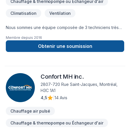
Chauffage & thermopompe ou Échangeur d'air
Climatisation
Ventilation
Nous sommes une équipe composée de 3 techniciens très
expérimentés dans le domaine du chauffage et de la
Membre depuis
2016
climatisation. À cette équipe s’ajoute 4 installateurs qui
cumulent plus de 20 ans d’expériences. De part les années
Obtenir une soumission
nous sommes restés à dimension humaine ce qui fait toute la
différence entre les grosse compagnie et nous. Merci de
nous faire confiance, nous serons là pendant et après que
votre projet soit réalisé.
Confort MH inc.
2807-720 Rue Saint-Jacques, Montréal,
H3C 1A1
4,5
|
14 Avis
Chauffage air pulsé
Chauffage & thermopompe ou Échangeur d'air