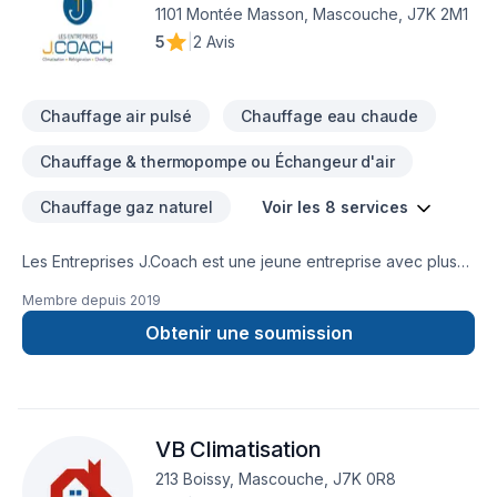
d'exception, centré sur vos besoins et vos aspirations.
1101 Montée Masson, Mascouche, J7K 2M1
5
|
2 Avis
Chauffage air pulsé
Chauffage eau chaude
Chauffage & thermopompe ou Échangeur d'air
Chauffage gaz naturel
Voir les 8 services
Les Entreprises J.Coach est une jeune entreprise avec plus
de 14 ans d'expériences dans le domaine de la climatisation /
Membre depuis
2019
chauffage. Le professionnalisme de notre équipe est l'un de
nos meilleurs atouts. Nous accompagnons notre clientèle
Obtenir une soumission
dans leur démarche jusqu'au bout, tout en les conseillants
selon leurs besoins. Le service après vente est rapide et la
satisfaction du client est notre priorité.
VB Climatisation
213 Boissy, Mascouche, J7K 0R8