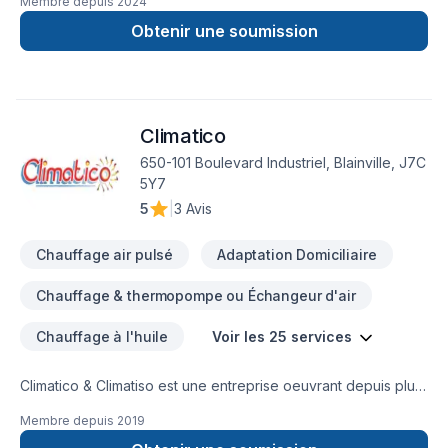
Membre depuis
2024
installation adéquate et ainsi assurer votre satisfaction. Nos
services s’offres à vous autant si vous êtes propriétaire d’une
Obtenir une soumission
maison, entrepreneur général ou propriétaire d’unité de
logement allant jusqu’à 6 étages. Prise de mesure Installation
de conduits de ventilation et finition Installation de machines
(échangeur d’air, gainable, hotte, fan, ventilateur
Climatico
d’évacuation) Changement et installation de fournaises Sous-
traitance (à contrat majoré ou forfaitaire)
650-101 Boulevard Industriel, Blainville, J7C
5Y7
5
|
3 Avis
Chauffage air pulsé
Adaptation Domiciliaire
Chauffage & thermopompe ou Échangeur d'air
Chauffage à l'huile
Voir les 25 services
Climatico & Climatiso est une entreprise oeuvrant depuis plus
de 25 ans en services résidentiels. Nous sommes des
Membre depuis
2019
spécialistes pour : - traitement des