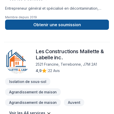
Entrepreneur général et spécialisé en décontamination,
désamiantage, extraction d'isolant, démolition, isolation de
Membre depuis
2019
grenier, calfeutrage des portes et fenêtres et réfections de
toiture de bardeau.
Obtenir une soumission
Les Constructions Mallette &
Labelle inc.
2521 Francine, Terrebonne, J7M 2A1
4,9
|
22 Avis
Isolation de sous-sol
Agrandissement de maison
Agrandissement de maison
Auvent
Voir les 44 services