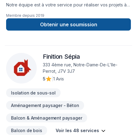
Notre équipe est à votre service pour réaliser vos projets à
prix concurrentiel ! N'hésitez pas à nous contacter pour
Membre depuis
2019
obtenir une soumission. Au plaisir de faire équipe avec
vous.
Obtenir une soumission
Finition Sépia
333 4ème rue, Notre-Dame-De-L'Ile-
Perrot, J7V 3J7
5
|
1 Avis
Isolation de sous-sol
Aménagement paysager - Béton
Balcon & Aménagement paysager
Balcon de bois
Voir les 48 services