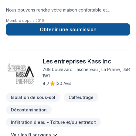
Nous pouvons rendre votre maison confortable et
économique à chauffer avec le polyuréthane giclé et la
Membre depuis
2016
cellulose. Nous sommes en affaires depuis 1992.
Obtenir une soumission
Les entreprises Kass Inc
769 boulevard Taschereau , La Prairie, J5R
1W1
4,7
|
30 Avis
Isolation de sous-sol
Calfeutrage
Décontamination
Infiltration d'eau - Toiture et/ou entretoit
Voir les 9 services