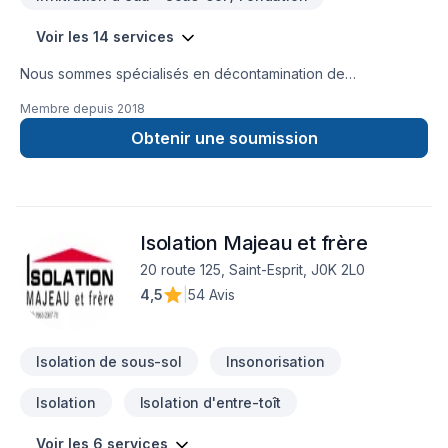
Voir les 14 services
Nous sommes spécialisés en décontamination de
moisissures, enlèvement d'amiante et de vermiculite ainsi que
Membre depuis
2018
l'isolation. Nous couvrons principalement la Montérégie,
Estrie, Centre du Québec, Grand Montréal, Rive-Nord et
Obtenir une soumission
Lanaudière mais aussi, sur demande, dans d'autres régions
aussi éloignées que l'Abitibi et le bas du fleuve d'un côté et
Gatineau de l'autre. Les transactions immobilières consistent
en une partie importante de notre clientèle, incluant les
Isolation Majeau et frère
agents immobiliers. Nous nous déplaçons gratuitement pour
évaluer sur place vos projets de travaux. N'hésitez pas à
20 route 125, Saint-Esprit, J0K 2L0
communiquer avec nous pour le meilleur service possible!
4,5
|
54 Avis
Isolation de sous-sol
Insonorisation
Isolation
Isolation d'entre-toît
Voir les 6 services