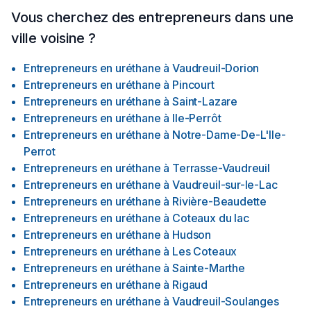
enjeux et de voir si notre approche correspond à vos
Vous cherchez des entrepreneurs dans une
attentes.
ville voisine ?
Entrepreneurs en uréthane
à
Vaudreuil-Dorion
Entrepreneurs en uréthane
à
Pincourt
Entrepreneurs en uréthane
à
Saint-Lazare
Entrepreneurs en uréthane
à
Ile-Perrôt
Entrepreneurs en uréthane
à
Notre-Dame-De-L'Ile-
Perrot
Entrepreneurs en uréthane
à
Terrasse-Vaudreuil
Entrepreneurs en uréthane
à
Vaudreuil-sur-le-Lac
Entrepreneurs en uréthane
à
Rivière-Beaudette
Entrepreneurs en uréthane
à
Coteaux du lac
Entrepreneurs en uréthane
à
Hudson
Entrepreneurs en uréthane
à
Les Coteaux
Entrepreneurs en uréthane
à
Sainte-Marthe
Entrepreneurs en uréthane
à
Rigaud
Entrepreneurs en uréthane
à
Vaudreuil-Soulanges