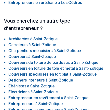
Entrepreneurs en uréthane
à
Les Cèdres
Vous cherchez un autre type
d'entrepreneur ?
Architectes
à
Saint-Zotique
Carreleurs
à
Saint-Zotique
Charpentiers menuisiers
à
Saint-Zotique
Couvreurs
à
Saint-Zotique
Couvreurs de toiture de bardeaux
à
Saint-Zotique
Couvreurs en toiture de tôle et métal
à
Saint-Zotique
Couvreurs spécialisés en toit plat
à
Saint-Zotique
Designers interieurs
à
Saint-Zotique
Ébénistes
à
Saint-Zotique
Électriciens
à
Saint-Zotique
Entrepreneur en revêtement
à
Saint-Zotique
Entrepreneurs
à
Saint-Zotique
Entrepreneurs commerciaux
à
Saint-Zotique