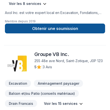
Voir les 8 services
Axol Inc. est votre expert local en Excavation, Fondations,
Plomberie dans les secteurs de Eastern
Membre depuis
2019
Ontario,Laurentides,Laval,Montérégie,Montréal,Outaouais,
combinant expérience, innovation et rigueur. Notre équipe
Obtenir une soumission
expérimentée vous accompagne à chaque étape, avec des
conseils sur mesure et un service clé en main irréprochable.
Transformons ensemble vos idées en réalité. Contactez-nous
dès maintenant. Notre engagement est simple : offrir un
Groupe VB Inc.
service d'exception, centré sur vos besoins et vos
aspirations.
255 48e ave Nord, Saint-Zotique, J0P 1Z0
5
|
3 Avis
Excavation
Aménagement paysager
Balcon et/ou Patio (conseils matériaux)
Drain Francais
Voir les 15 services