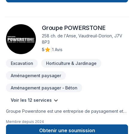
écoute et rigueur, afin de livrer des projets bien exécutés,
transparents et à la hauteur des attentes.N'hésitez pas à
consulter notre site web pour en apprendre plus sur ABESTE
ou pour une soumission.
Groupe POWERSTONE
258 ch. de l'Anse, Vaudreuil-Dorion, J7V
8P3
5
|
1 Avis
Excavation
Horticulture & Jardinage
Aménagement paysager
Aménagement paysager - Béton
Voir les 12 services
Groupe Powerstone est une entreprise de paysagement et
d'aménagement paysager de premier plan située dans la
Membre depuis
2024
grande région de Montréal, spécialisée dans les projets
extérieurs de haute qualité pour les propriétés résidentielles.
Obtenir une soumission