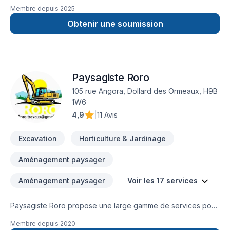
canalisations, égout et aqueduc, drain français, réparation de
Membre depuis
2025
fissure, margelles, station de pompage et plus encore.
Obtenir une soumission
Paysagiste Roro
105 rue Angora, Dollard des Ormeaux, H9B
1W6
4,9
|
11 Avis
Excavation
Horticulture & Jardinage
Aménagement paysager
Aménagement paysager
Voir les 17 services
Paysagiste Roro propose une large gamme de services pour
améliorer l'apparence et la fonctionnalité des espaces
Membre depuis
2020
extérieurs. Nous sommes spécialisés dans l'encadrement de