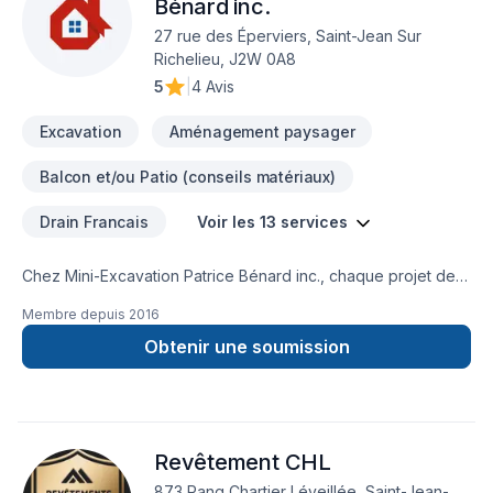
Bénard inc.
27 rue des Éperviers, Saint-Jean Sur
Richelieu, J2W 0A8
5
|
4 Avis
Excavation
Aménagement paysager
Balcon et/ou Patio (conseils matériaux)
Drain Francais
Voir les 13 services
Chez Mini-Excavation Patrice Bénard inc., chaque projet de
Démolition, Drain français, Excavation, Excavation intérieur,
Membre depuis
2016
Muret, Pavage, Pavé uni, Paysagement, Tourbe, Transport
est l'occasion de démontrer notre engagement envers la
Obtenir une soumission
qualité et la satisfaction client à Eastern
Ontario,Estrie,Laval,Montérégie,Montréal. Notre équipe
expérimentée vous accompagne à chaque étape, avec des
conseils sur mesure et un service clé en main irréprochable.
Revêtement CHL
Transformons ensemble vos idées en réalité. Contactez-nous
dès maintenant.
873 Rang Chartier Léveillée, Saint-Jean-