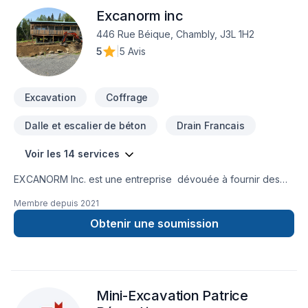
Excanorm inc
446 Rue Béique, Chambly, J3L 1H2
5
|
5 Avis
Excavation
Coffrage
Dalle et escalier de béton
Drain Francais
Voir les 14 services
EXCANORM Inc. est une entreprise dévouée à fournir des
services d'excavation de qualité supérieure et de rénovation
Membre depuis
2021
pour les propriétaires résidentiels . Avec une équipe
expérimentée et hautement qualifiée, nous nous engageons
Obtenir une soumission
à offrir des solutions durables pour tous vos besoins en
matière d'excavation , de drain francais et coffrage isolant
Mini-Excavation Patrice