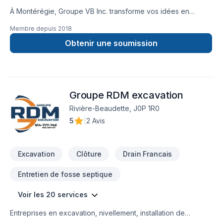
À Montérégie, Groupe VB Inc. transforme vos idées en
réalisations durables grâce à une approche unique dans le
Membre depuis
2018
domaine de Drain français, Excavation, Fissures, Fondations,
Margelle, Muret, Pavé uni, Tourbe, Transport. Notre mission :
Obtenir une soumission
concrétiser vos projets tout en respectant vos exigences,
vos délais et votre vision. Confiez votre projet à une équipe
qui a à cœur votre satisfaction. Notre engagement est simple
: offrir un service d'exception, centré sur vos besoins et vos
Groupe RDM excavation
aspirations.
Rivière-Beaudette, J0P 1R0
5
|
2 Avis
Excavation
Clôture
Drain Francais
Entretien de fosse septique
Voir les 20 services
Entreprises en excavation, nivellement, installation de