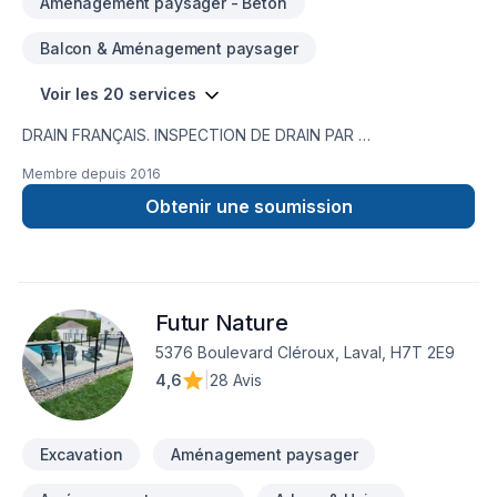
Aménagement paysager - Béton
Balcon & Aménagement paysager
Voir les 20 services
DRAIN FRANÇAIS. INSPECTION DE DRAIN PAR
CAMÉRA,RÉPARATION DE FISSURE,IMPERMÉABILISATION DE
Membre depuis
2016
FONDATION,MEMBRANE ÉLASTOMÈRE,MEMBRANE
DELTA,MARGELLE,CHEMINÉE DE NETTOYAGE,DRAIN
Obtenir une soumission
SANITAIRE,LIGNE A EAU NOUVEAU SERVICE EN 2023 ;
INSTALLATION SEPTIQUE ;BIONEST ÉCOFLO ENVIRO-
SEPTIQUE NOUVEAU SERVICE EN 2024 ; NETTOYAGE DE
DRAIN FRANCAIS EXCAVATION POUR NOUVELLE
Futur Nature
CONSTRUCTION ,FOSSÉ,DÉMOLITION PISCINE CREUSER ET
MAISON,.TERRASSEMENT ,PAVÉ UNI,
5376 Boulevard Cléroux, Laval, H7T 2E9
4,6
|
28 Avis
Excavation
Aménagement paysager