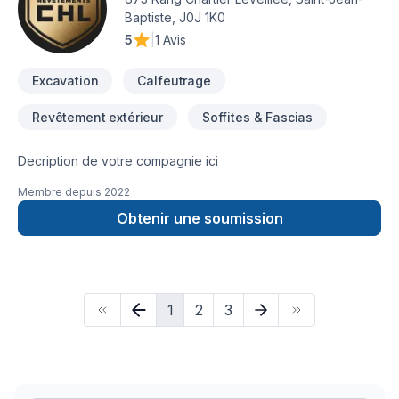
Baptiste, J0J 1K0
5
|
1 Avis
Excavation
Calfeutrage
Revêtement extérieur
Soffites & Fascias
Decription de votre compagnie ici
Membre depuis
2022
Obtenir une soumission
1
2
3