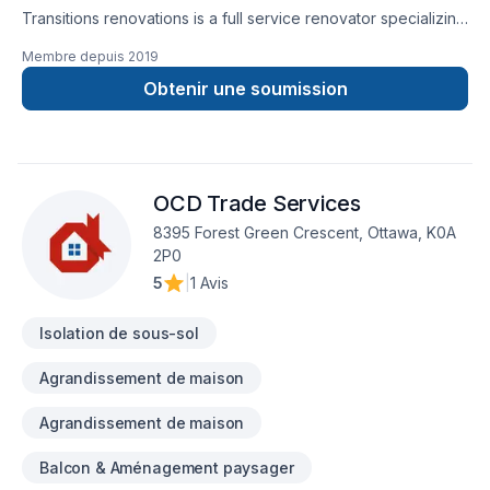
Transitions renovations is a full service renovator specializing
in interior renovations. Over 20 years experience in every
Membre depuis
2019
aspect of home renovations. Taking pride in what we do, we
are small company and we're nevver happy until you
Obtenir une soumission
are. Always looking forward to our next challenge, our next
client and our next dream fulfilled.Call for a no obligation
consultation. Josh Ferriej_ferrie@hotmail.com819-790-8973
(ottawa, ON)
OCD Trade Services
8395 Forest Green Crescent, Ottawa, K0A
2P0
5
|
1 Avis
Isolation de sous-sol
Agrandissement de maison
Agrandissement de maison
Balcon & Aménagement paysager