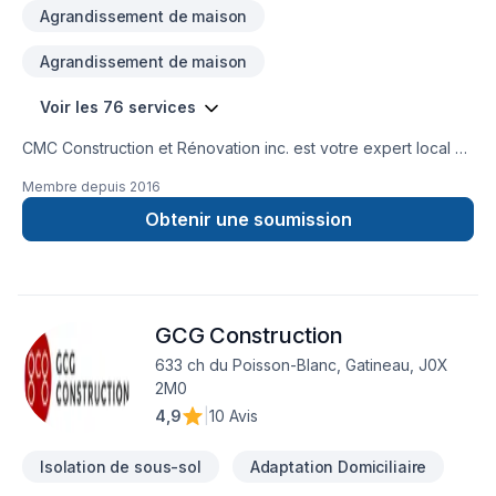
Agrandissement de maison
Agrandissement de maison
Voir les 76 services
CMC Construction et Rénovation inc. est votre expert local en
Adaptation dom., Agrandissement, Après-sinistre, Arbres et
Membre depuis
2016
haies, Armoires, Balcon, Balcon de bois, Béton, Cablage,
Carrelage, Chauffage, Chauffage à l'huile, Climatisation,
Obtenir une soumission
Clôture, Commercial, Cuisine, Démolition, Électricité, Entretien
paysager, Foyer et poêle, Garage, Gypse, Insonorisation,
Isolation, Isolation entre-toît, Isolation mur, Isolation sous-sol,
Margelle, Meubles, Pavé uni, Paysagement, Peinture,
GCG Construction
Plancher, Plomberie, Portes et fenêtres, Rénovation
générale, Revêtement extérieur, Salle de bain, Soudeur,
633 ch du Poisson-Blanc, Gatineau, J0X
Sous-sol, Tapis, Toiture, Tourbe, Transport, Ventilation dans
2M0
les secteurs de Eastern Ontario,Outaouais, combinant
4,9
|
10 Avis
expérience, innovation et rigueur. Notre équipe
expérimentée vous accompagne à chaque étape, avec d
Isolation de sous-sol
Adaptation Domiciliaire