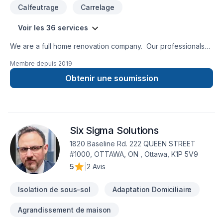
Calfeutrage
Carrelage
Voir les 36 services
We are a full home renovation company. Our professionals
are insured and certified for all the services we provide.
Membre depuis
2019
Since 1996, Insane Renovation understands the importance
of a job well done. All renovations are done by
Obtenir une soumission
professional craftspeople in order to honor factory warranty.
20 years of satisfied customers!
Six Sigma Solutions
1820 Baseline Rd. 222 QUEEN STREET
#1000, OTTAWA, ON , Ottawa, K1P 5V9
5
|
2 Avis
Isolation de sous-sol
Adaptation Domiciliaire
Agrandissement de maison