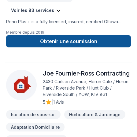
Voir les 83 services
Reno Plus + is a fully licensed, insured, certified Ottawa
General Contractor, a premier custom designer and
Membre depuis
2019
remodeling expert specializing in Custom Home Renovations
& additions. Our goal is to provide our clients top-high-quality
Obtenir une soumission
jobs according to their specific needs and requests, always
on time, on budget at affordable prices. We can complete
any indoor & outdoor renovations, custom painting and all
type of construction. We treat each individual renovation
Joe Fournier-Ross Contracting
project with seriousness and professionalism, putting special
attention to details, regardless the size and the complexity of
2430 Carlsen Avenue, Heron Gate / Heron
the job.
Park / Riverside Park / Hunt Club /
Riverside South / YOW, K1V 8G1
5
|
1 Avis
Isolation de sous-sol
Horticulture & Jardinage
Adaptation Domiciliaire