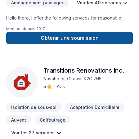
Aménagement paysager
Voir les 40 services
Hello there, I offer the following services for reasonable
prices, Trim work, baseboards, quarter round, window
Membre depuis
2017
casing, door casing, all types of flooring Laminate, hardwood,
engineered hardwood, cedar tongue and groove installation,
Obtenir une soumission
fire-pit installation, backsplashes and accent walls, as well as
a variety of other services.
Transitions Renovations Inc.
Navaho dr, Ottawa, K2C 2H5
5
|
1 Avis
Isolation de sous-sol
Adaptation Domiciliaire
Auvent
Calfeutrage
Voir les 37 services