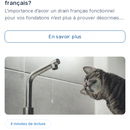
français?
L’importance d’avoir un drain français fonctionnel
pour vos fondations n’est plus à prouver désormais.
Les hivers québécois et les printemps qui s'ensuivent,
en plus de la possibilité que&nbsp;les fondations soient
En savoir plus
à proximité d'une nappe phréatique, peuvent mettre
les fondations de béton à très rude épreuve si elles
sont mal drainées.
4
minutes de lecture