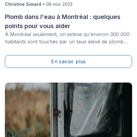
Christine Simard
•
08 nov. 2023
Plomb dans l'eau à Montréal : quelques
points pour vous aider
À Montréal seulement, on estime qu'environ 300 000
habitants sont touchés par un taux élevé de plomb
dans leur eau, notamment dû au tuyau de raccord de
leur demeure au système d'aqueduc&nbsp;de la ville.
En savoir plus
En 2007, la Ville de Montréal s’engageait donc à
changer tous ses conduits d’eau en plomb dans le
secteur public, soit environ 48 000 d’ici 2030,
investissant récemment jusqu’à 557 M$ afin
d’accélérer le projet.&nbsp;