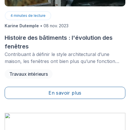
4
minutes de lecture
Karine Dutemple
•
08 nov. 2023
Histoire des bâtiments : l'évolution des
fenêtres
Contribuant à définir le style architectural d’une
maison, les fenêtres ont bien plus qu’une fonction
esthétique. En effet, elles permettent de rester en
Travaux intérieurs
contact avec l’extérieur même lorsque la température
peu clémente nous confine à l’intérieur.
En savoir plus