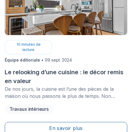
10
minutes de
lecture
Équipe éditoriale
•
09 sept. 2024
Le relooking d’une cuisine : le décor remis
en valeur
De nos jours, la cuisine est l’une des pièces de la
maison où nous passons le plus de temps. Non
seulement, on y fait à manger, mais en plus, c’est le
Travaux intérieurs
lieu où nous partageons des moments de complicité
avec nos proches, généralement autour d’un bon
repas. Il est donc important de s’y sentir à l’aise et
En savoir plus
confortable. Alors, pour maximiser votre confort sans