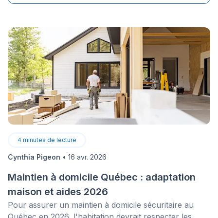
délai, pourquoi ne pas miser sur le relooking de votre
cuisine ? Avec quelques astuces bien placées, elle
retrouvera une seconde jeunesse ! Voici quelques
conseils de décoration qui vous feront passer d’une
cuisine rustique à une cuisine plus moderne en un rien
de temps !
4
minutes de lecture
Cynthia Pigeon
•
16 avr. 2026
Maintien à domicile Québec : adaptation
maison et aides 2026
Pour assurer un maintien à domicile sécuritaire au
Québec en 2026, l'habitation devrait respecter les