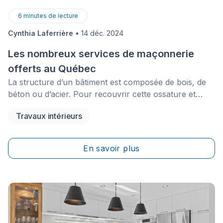
6
minutes de lecture
Cynthia Laferrière
•
14 déc. 2024
Les nombreux services de maçonnerie
offerts au Québec
La structure d’un bâtiment est composée de bois, de
béton ou d’acier. Pour recouvrir cette ossature et
donner une apparence attrayante à un commerce,
Travaux intérieurs
une institution ou une maison, un parement de
maçonnerie sera peut-être choisi. Un briqueteur-
maçon engagé par un entrepreneur saura répondre à
En savoir plus
l’appel.