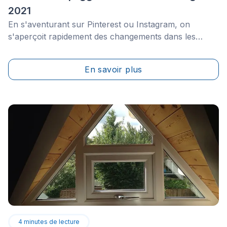
2021
En s'aventurant sur Pinterest ou Instagram, on
s'aperçoit rapidement des changements dans les
tendances en design d'intérieur. Habituellement, votre
"feed" est organisé en fonction de ce que vous aimez
En savoir plus
regarder mais, quelquefois, une publication différente
peut attirer votre attention et vous envoyer
directement dans un monde de nouveaux styles et
tendances en décoration&nbsp;pour l'année.
4
minutes de lecture