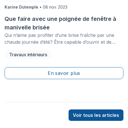
Karine Dutemple
•
08 nov. 2023
Que faire avec une poignée de fenêtre à
manivelle brisée
Qui n’aime pas profiter d’une brise fraîche par une
chaude journée d’été? Être capable d’ouvrir et de
fermer vos fenêtres librement est un des avantages de
Travaux intérieurs
ces éléments architecturaux. Toutefois, il arrive que
leurs mécanismes d’ouverture et de fermeture brisent.
En savoir plus
Voir tous les articles